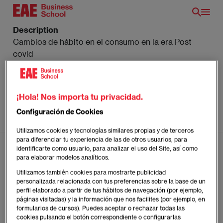
Pasar
al
contenido
Description
principal
Cambios de hábito en el consumo en la era Post
covid
Link
https://youtu.be/nipaiIkGjxw
Image
¡Hola! Nos importa tu privacidad.
0 (6).
Configuración de Cookies
Show button
Off
Utilizamos cookies y tecnologías similares propias y de terceros
para diferenciar tu experiencia de las de otros usuarios, para
identificarte como usuario, para analizar el uso del Site, así como
para elaborar modelos analíticos.
ES
Utilizamos también cookies para mostrarte publicidad
personalizada relacionada con tus preferencias sobre la base de un
perfil elaborado a partir de tus hábitos de navegación (por ejemplo,
páginas visitadas) y la información que nos facilites (por ejemplo, en
Síguenos:
formularios de cursos). Puedes aceptar o rechazar todas las
cookies pulsando el botón correspondiente o configurarlas