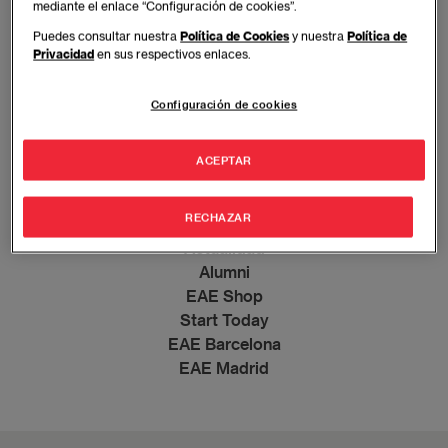
mediante el enlace “Configuración de cookies”.
Puedes consultar nuestra
Política de Cookies
y nuestra
Política de
MBA
Privacidad
en sus respectivos enlaces.
Executive education
Full time
Configuración de cookies
Global education
Grados
ACEPTAR
Retos Supply Chain
Retos Directivos
RECHAZAR
EAE Emprende
Actualidad
Alumni
EAE Shop
Start Today
EAE Barcelona
EAE Madrid