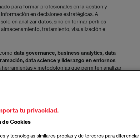
ado para formar profesionales en la gestión y
 información en decisiones estratégicas. A
solo en analizar datos, sino en formar perfiles
: almacenamiento, tratamiento, visualización e
s como
data governance, business analytics, data
ramación, data science y liderazgo en entornos
n herramientas y metodologías que permiten analizar
atrones.
 posiciones como chief data officer, business
data analyst, data engineer, o especialista en
mporta tu privacidad.
n de Cookies
es y tecnologías similares propias y de terceros para diferenciar