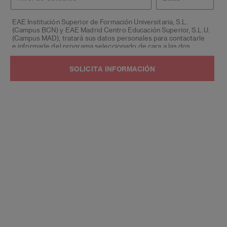
estudios
EAE Institución Superior de Formación Universitaria, S.L.
(Campus BCN) y EAE Madrid Centro Educación Superior, S.L.U.
(Campus MAD), tratará sus datos personales para contactarle
e informarle del programa seleccionado de cara a las dos
próximas convocatorias del mismo, siendo eliminados una vez
facilitada dicha información y/o transcurridas las citadas
convocatorias.
Ud. podrá ejercer los derechos de acceso, supresión,
rectificación, oposición, limitación y portabilidad, mediante
carta a EAE Institución Superior de Formación Universitaria,
S.L. (Campus BCN) y EAE Madrid Centro Educación Superior,
S.L.U. (Campus MAD) - Apartado de Correos 221 de Barcelona,
o remitiendo un email a
lopd@eae.es
. Asimismo, cuando lo
considere oportuno podrá presentar una reclamación ante la
Agencia Española de protección de datos.
Podrá ponerse en contacto con nuestro Delegado de
Protección de Datos mediante escrito dirigido a
dpo@planeta.
es
o a Grupo Planeta, At.: Delegado de Protección de Datos,
Avda. Diagonal 662-664, 08034 Barcelona.