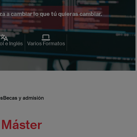
a a cambiar lo que tú quieras cambiar.
l e Inglés
Varios Formatos
es
Becas y admisión
 Máster