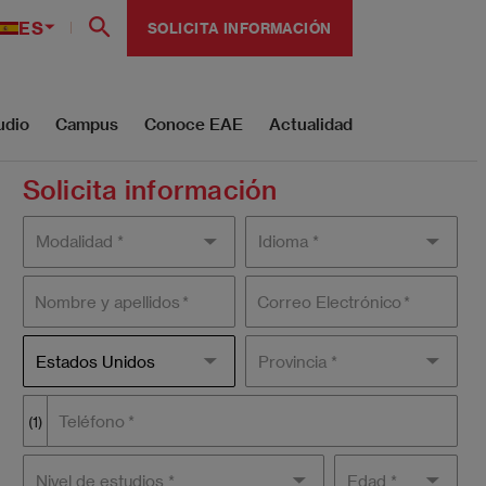
ES
SOLICITA INFORMACIÓN
udio
Campus
Conoce EAE
Actualidad
Solicita información
Modality
Idioma
Nombre y apellidos
Correo Electrónico
País
Estados Unidos
Provincia *
Teléfono
(1)
Nivel de
Edad