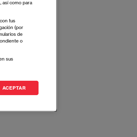
e, así como para
 con tus
gación (por
mularios de
pondiente o
en sus
ACEPTAR