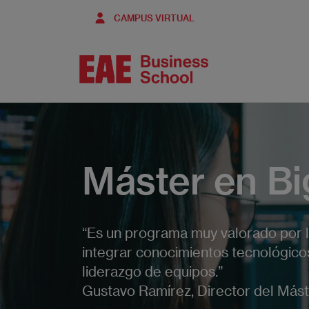
Pasar
CAMPUS VIRTUAL
al
contenido
principal
Máster en Bi
“Es un programa muy valorado por l
integrar conocimientos tecnológico
liderazgo de equipos.”
Gustavo Ramírez, Director del Mást