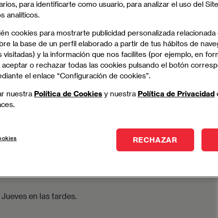
arios, para identificarte como usuario, para analizar el uso del Sit
 analíticos.
alidad
ién cookies para mostrarte publicidad personalizada relacionada
re la base de un perfil elaborado a partir de tus hábitos de nave
 visitadas) y la información que nos facilites (por ejemplo, en for
 recibirás una doble titulación: EAE Business School
 aceptar o rechazar todas las cookies pulsando el botón corres
ediante el enlace “Configuración de cookies”.
 Analytics por EAE Business School
ar nuestra
Política de Cookies
y nuestra
Política de Privacidad
aces.
Permanente en Big Data & Analytics por la
ookies
RECHAZAR
viernes, con un viernes libre al mes
y Jueves en las tardes.