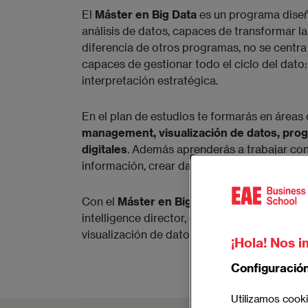
El
Máster en Big Data
es un programa diseñ
análisis de datos, capaces de transformar la
diferencia de otros programas, no se centra 
capaces de gestionar todo el ciclo del dato
interpretación estratégica.
En el plan de estudios te formarás en área
management, visualización de datos, prog
digitales
. Además aprenderás a trabajar co
información, crear dashboards y detectar p
Con el
Máster en Big Data
podrás acceder a
intelligence director, data science manager, 
visualización de datos.
¡Hola! Nos i
Configuració
Utilizamos cooki