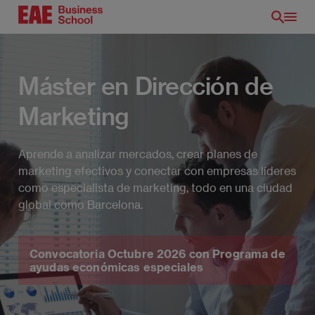
Pasar
al
contenido
principal
Máster en Dirección de
Marketing
Aprende a analizar mercados, crear planes de
marketing efectivos y conectar con empresas líderes
como especialista de marketing, todo en una ciudad
global como Barcelona.
ES
Convocatoria Octubre 2026 con Programa de
ayudas económicas especiales