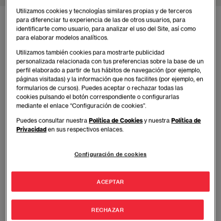
Utilizamos cookies y tecnologías similares propias y de terceros
para diferenciar tu experiencia de las de otros usuarios, para
identificarte como usuario, para analizar el uso del Site, así como
Ventajas del Programa Barcelona
para elaborar modelos analíticos.
Utilizamos también cookies para mostrarte publicidad
personalizada relacionada con tus preferencias sobre la base de un
Desarrolla competencias específicas para
perfil elaborado a partir de tus hábitos de navegación (por ejemplo,
páginas visitadas) y la información que nos facilites (por ejemplo, en
analizar mercados y diseñar estrategias
formularios de cursos). Puedes aceptar o rechazar todas las
comerciales alineadas con las demandas del
cookies pulsando el botón correspondiente o configurarlas
mercado actual.
mediante el enlace “Configuración de cookies”.
Puedes consultar nuestra
Política de Cookies
y nuestra
Política de
Facilita el aprendizaje práctico y colaborativo a
Privacidad
en sus respectivos enlaces.
través de metodologías basadas en casos
reales.
Configuración de cookies
Ofrece una experiencia formativa presencial en
Barcelona, una ciudad con un ecosistema
ACEPTAR
empresarial dinámico e internacional.
RECHAZAR
Promueve una formación integral que conecta