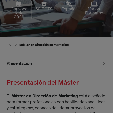
Convoca
60 ECTS
Español
Varios
toria
Formatos
2026
EAE
Máster en Dirección de Marketing
Presentación
Pr
Presentación del Máster
El
Máster en Dirección de Marketing
está diseñado
para formar profesionales con habilidades analíticas
y estratégicas, capaces de liderar proyectos de