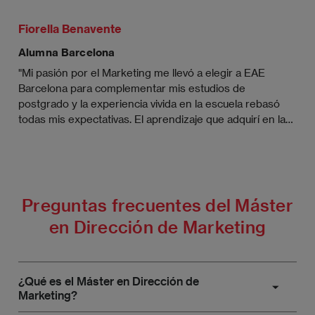
Fiorella Benavente
Alumna Barcelona
"Mi pasión por el Marketing me llevó a elegir a EAE
Barcelona para complementar mis estudios de
postgrado y la experiencia vivida en la escuela rebasó
todas mis expectativas. El aprendizaje que adquirí en las
clases, lo pude aplicar en el día a día. Además de ser una
experiencia enriquecedora de conocimientos y
aprendizaje, el networking es un valor agregado
importante de escuela, conoces a personas increíbles
que contribuyen con tu éxito profesional. Si estás
Preguntas frecuentes del Máster
dispuesto a aceptar el reto y venir de cualquier parte del
en Dirección de Marketing
mundo, EAE es la oportunidad para crecer y aprender
de los mejores".
¿Qué es el Máster en Dirección de
Marketing?