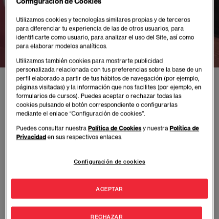
Calidad y
Configuración de Cookies
Utilizamos cookies y tecnologías similares propias y de terceros
Acreditaciones
para diferenciar tu experiencia de las de otros usuarios, para
identificarte como usuario, para analizar el uso del Site, así como
para elaborar modelos analíticos.
Utilizamos también cookies para mostrarte publicidad
personalizada relacionada con tus preferencias sobre la base de un
Internal Quality Assurance System
Bar
perfil elaborado a partir de tus hábitos de navegación (por ejemplo,
páginas visitadas) y la información que nos facilites (por ejemplo, en
formularios de cursos). Puedes aceptar o rechazar todas las
cookies pulsando el botón correspondiente o configurarlas
Sistema de Garantía Interna de
mediante el enlace “Configuración de cookies”.
Calidad
Puedes consultar nuestra
Política de Cookies
y nuestra
Política de
Privacidad
en sus respectivos enlaces.
La garantía de la calidad que queda patente en el
Configuración de cookies
Sistema de Aseguramiento Interno de Calidad
(SAIC) de EAE obedece al compromiso de
responsabilidad social de nuestra escuela,
ACEPTAR
consciente del contexto de globalización de los
mercados laborales y universitarios en los que
RECHAZAR