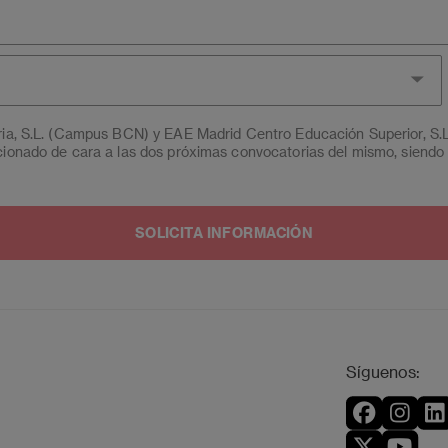
aria, S.L. (Campus BCN) y EAE Madrid Centro Educación Superior, S.
cionado de cara a las dos próximas convocatorias del mismo, siendo 
n, rectificación, oposición, limitación y portabilidad, mediante cart
entro Educación Superior, S.L.U. (Campus MAD) - Apartado de Corre
tuno podrá presentar una reclamación ante la Agencia Española de p
de Protección de Datos mediante escrito dirigido a
dpo@planeta.e
ona.
Síguenos: