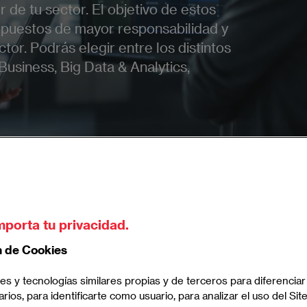
r de tu sector. El objetivo de estos
 puestos de mayor responsabilidad y
tor. Podrás elegir entre los distintos
Business, Big Data & Analytics,
ters en Project Management
mporta tu privacidad.
n de Cookies
 Project Management
es y tecnologías similares propias y de terceros para diferenciar
arios, para identificarte como usuario, para analizar el uso del Sit
yectos con éxito, liderando equipos y recursos para