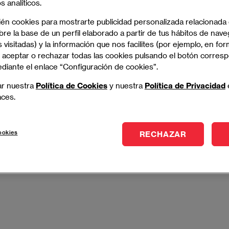
 analíticos.
tivos de alto impacto.
ién cookies para mostrarte publicidad personalizada relacionada
re la base de un perfil elaborado a partir de tus hábitos de nave
- MADRID
 visitadas) y la información que nos facilites (por ejemplo, en for
 aceptar o rechazar todas las cookies pulsando el botón corres
ediante el enlace “Configuración de cookies”.
ar nuestra
Política de Cookies
y nuestra
Política de Privacidad
versitario en Dirección y Gestión de Proyectos
aces.
yectos con precisión, visión estratégica y metodologías
adas al éxito.
ookies
RECHAZAR
- MADRID