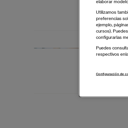
elaborar modelos
alcanzar obje
Utilizamos tamb
preferencias sob
BARCELONA 
ejemplo, páginas
cursos). Puedes
configurarlas m
Puedes consult
Máster Uni
respectivos enl
Gestiona pro
ágiles orient
Configuración de c
BARCELONA 