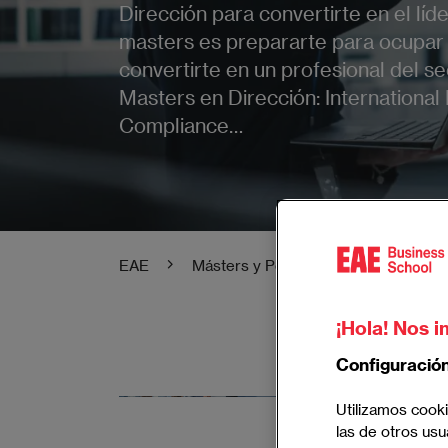
Dirección para convertirte en el líde
masters es prepararte para ocupar
convertirte en un profesional del sec
Masters en Dirección: International 
Compliance…
EAE
Másters y Posgrados EAE
Mas
¡Hola! Nos i
Configuració
Máster en
Utilizamos cooki
las de otros usu
Gestiona pro