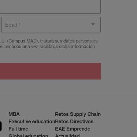
Edad
L.U. (Campus MAD), tratará sus datos personales
eliminados una vez facilitada dicha información
a a EAE Institución Superior de Formación
os 221 de Barcelona, o remitiendo un email a
lo
rotección de datos.
s
o a Grupo Planeta, At.: Delegado de Protección
MBA
Retos Supply Chain
Executive education
Retos Directivos
Full time
EAE Emprende
Global education
Actualidad