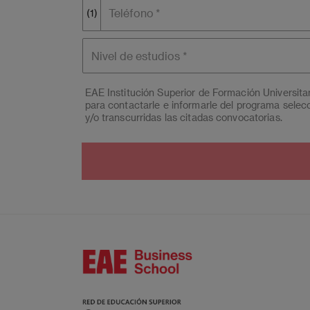
Teléfono
(1)
Nivel de
estudios
EAE Institución Superior de Formación Universit
para contactarle e informarle del programa selec
y/o transcurridas las citadas convocatorias.
Ud. podrá ejercer los derechos de acceso, supresió
Universitaria, S.L. (Campus BCN) y EAE Madrid C
pd@eae.es
. Asimismo, cuando lo considere opor
Podrá ponerse en contacto con nuestro Delegado 
de Datos, Avda. Diagonal 662-664, 08034 Barcel