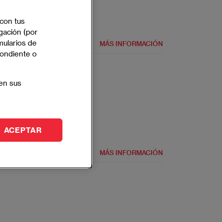
 con tus
gación (por
mularios de
MÁS INFORMACIÓN
pondiente o
en sus
Presencial
Español e Inglés
ACEPTAR
MÁS INFORMACIÓN