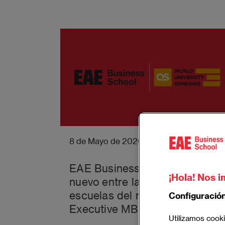
8 de Mayo de 2026
EAE Business School de
¡Hola! Nos i
nuevo entre las mejores
escuelas del mundo, según QS
Configuració
Executive MBA de 2026
Utilizamos cooki