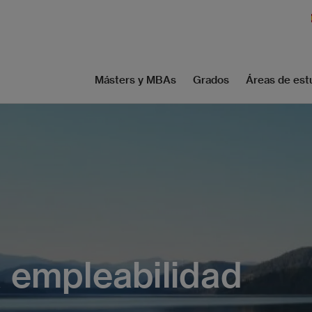
Másters y MBAs
Grados
Áreas de est
 empleabilidad