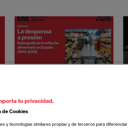
22 de Abril de 2026
Informe “La despensa a
mporta tu privacidad.
presión. Radiografía de la
inflación alimentaria en
n de Cookies
España (2015-2025)”,
es y tecnologías similares propias y de terceros para diferenciar
elaborado por EAE Business