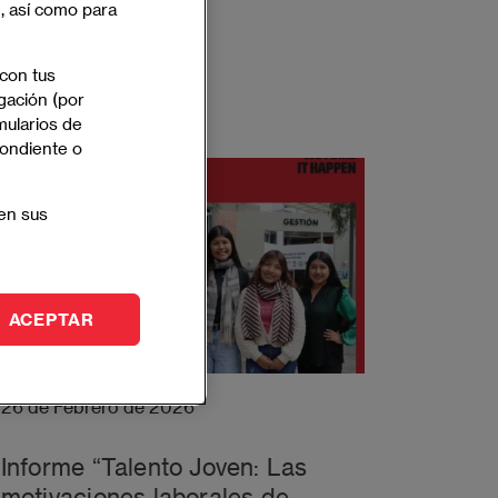
e, así como para
Noticias
 con tus
gación (por
mularios de
pondiente o
en sus
ACEPTAR
26 de Febrero de 2026
Informe “Talento Joven: Las
motivaciones laborales de