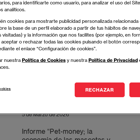
arios, para identificarte como usuario, para analizar el uso del Sit
School
 analíticos.
Noticias
ién cookies para mostrarte publicidad personalizada relacionada
re la base de un perfil elaborado a partir de tus hábitos de nave
 visitadas) y la información que nos facilites (por ejemplo, en for
 aceptar o rechazar todas las cookies pulsando el botón corres
ediante el enlace “Configuración de cookies”.
ar nuestra
Política de Cookies
y nuestra
Política de Privacidad
aces.
ookies
RECHAZAR
5 de Marzo de 2026
Informe “Pet-money; la
economía de las mascotas y