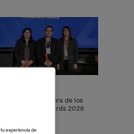
11 de Marzo de 2026
DeepEcho, ganadora de los
Tech & Planet Awards 2026
en el 4YFN26
 tu experiencia de