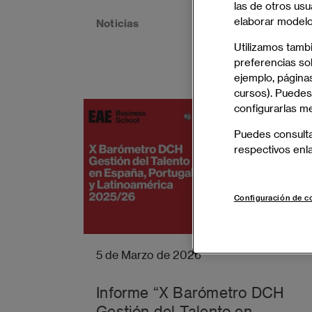
las de otros usu
elaborar modelos
Noticias
Utilizamos tamb
preferencias sob
ejemplo, páginas
cursos). Puedes
configurarlas m
Puedes consult
respectivos enl
Configuración de c
5 de Marzo de 2026
Informe “X Barómetro DCH
Gestión del Talento en