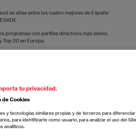
ol se sitúa entre los cuatro mejores de España
y ESADE
os programas con perfiles directivos más senior,
y Top 20 en Europa.
 crecido más de un 30%, situando a la escuela
 del país junto a IESE e IE.
o como una de las business school más
como Top 3 en España, Top 10 en Europa y Top 15
mporta tu privacidad.
n de Cookies
es y tecnologías similares propias y de terceros para diferenciar
arios, para identificarte como usuario, para analizar el uso del Sit
 analíticos.