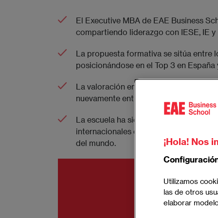
El Executive MBA de EAE Business Scho
compartiendo liderazgo con IESE, IE 
La propuesta formativa se sitúa entre l
posicionándose en el Top 3 en España 
La valoración empresarial del EMBA ha
nuevamente entre las mejor reconocidas
La escuela ha sido reconocida de nuev
internacionales del mundo situándose 
¡Hola! Nos i
del mundo.
Configuració
Imagen
Utilizamos cooki
las de otros usu
elaborar modelos