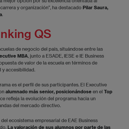
la mejor opción por su excelencia orientada al
 carrera y organización”, ha destacado
Pilar Saura,
a
.
anking QS
cuelas de negocio del país, situándose entre las
xecutive MBA
, junto a ESADE, IESE e IE Business
opuesta de valor de la escuela en términos de
 y accesibilidad.
ama es el perfil de sus participantes. El Executive
con
alumnado más senior, posicionándose
en el
Top
e refleja la evolución del programa hacia un
ndas del mercado directivo.
z del ecosistema empresarial de EAE Business
ado.
La valoración de sus alumnos por parte de las