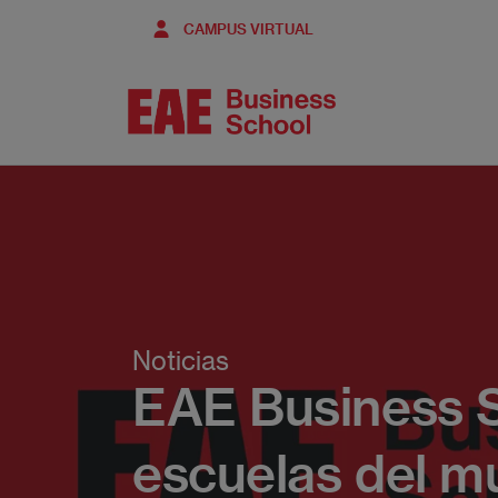
Pasar
CAMPUS VIRTUAL
al
contenido
principal
Noticias
EAE Business S
escuelas del 