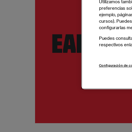
Utilizamos tamb
preferencias sob
ejemplo, páginas
cursos). Puedes
configurarlas m
Puedes consult
respectivos enl
Configuración de c