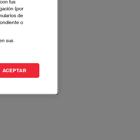
 con tus
gación (por
mularios de
pondiente o
en sus
ACEPTAR