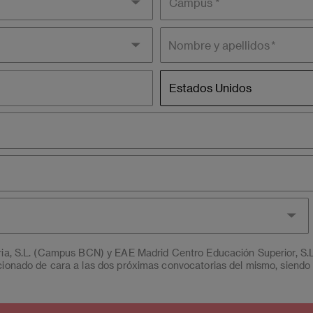
Nombre y apellidos
País
Estados Unidos
aria, S.L. (Campus BCN) y EAE Madrid Centro Educación Superior, S.
cionado de cara a las dos próximas convocatorias del mismo, siendo 
n, rectificación, oposición, limitación y portabilidad, mediante cart