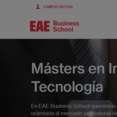
Pasar
CAMPUS VIRTUAL
al
contenido
principal
Másters en I
Tecnología
En EAE Business School queremos d
orientada al mercado profesional d