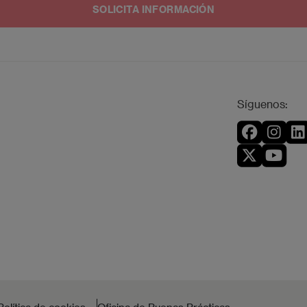
entro Educación Superior, S.L.U. (Campus MAD) - Apartado de Corre
tuno podrá presentar una reclamación ante la Agencia Española de p
de Protección de Datos mediante escrito dirigido a
dpo@planeta.e
ona.
Síguenos: