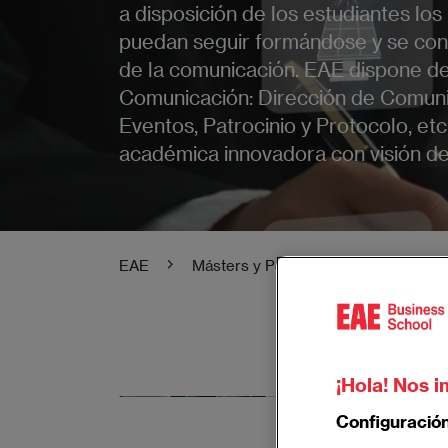
a disposición de los estudiantes l
puedan seguir formándose y se conv
de la comunicación. EAE dispone de
Comunicación: Dirección de Comuni
Eventos, Patrocinio y Protocolo, etc
académica innovadora con visión de 
EAE
Másters y Posgrados EAE
Mast
¡Hola! Nos i
Máster en
Configuració
Conviértete 