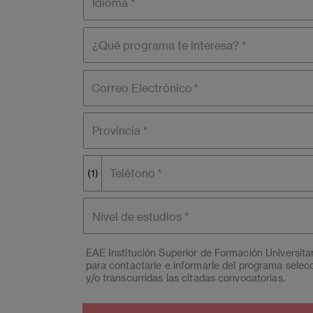
¿Qué
programa
te
interesa?
Correo Electrónico
Provincia *
Teléfono
(1)
Nivel de
estudios
EAE Institución Superior de Formación Universit
para contactarle e informarle del programa selec
y/o transcurridas las citadas convocatorias.
Ud. podrá ejercer los derechos de acceso, supresió