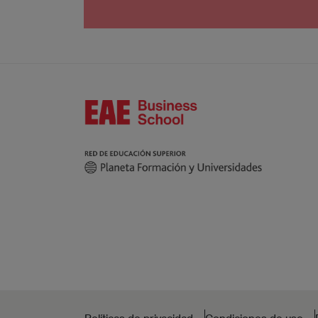
Universitaria, S.L. (Campus BCN) y EAE Madrid C
pd@eae.es
. Asimismo, cuando lo considere opor
Podrá ponerse en contacto con nuestro Delegado 
de Datos, Avda. Diagonal 662-664, 08034 Barcel