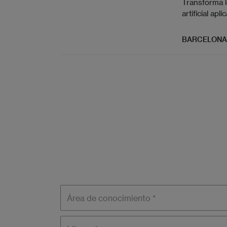
Transforma l
artificial apl
BARCELONA
Área de
conocimiento
Idioma