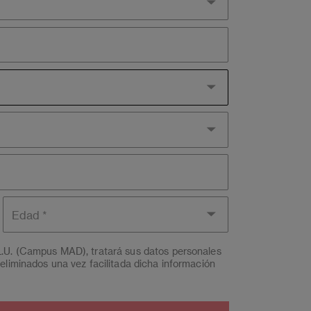
Edad
L.U. (Campus MAD), tratará sus datos personales
eliminados una vez facilitada dicha información
a a EAE Institución Superior de Formación