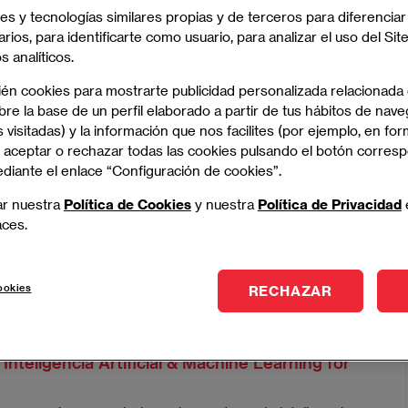
lave para los negocios.
es y tecnologías similares propias y de terceros para diferenciar
arios, para identificarte como usuario, para analizar el uso del Sit
 analíticos.
ién cookies para mostrarte publicidad personalizada relacionada
re la base de un perfil elaborado a partir de tus hábitos de nave
 visitadas) y la información que nos facilites (por ejemplo, en for
 aceptar o rechazar todas las cookies pulsando el botón corres
 Business Analytics
ediante el enlace “Configuración de cookies”.
lisis de datos y la estrategia digital para transformar
ar nuestra
Política de Cookies
y nuestra
Política de Privacidad
omar decisiones inteligentes.
aces.
- MADRID
ookies
RECHAZAR
Inteligencia Artificial & Machine Learning for