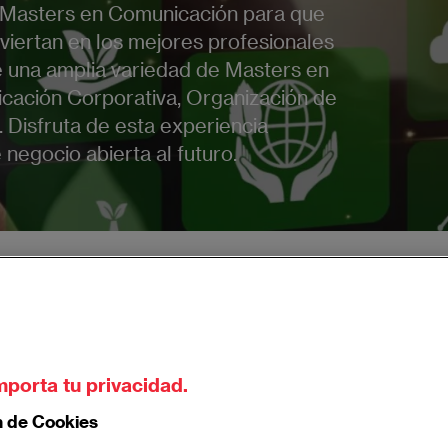
os Masters en Comunicación para que
iertan en los mejores profesionales
 una amplia variedad de Masters en
cación Corporativa, Organización de
. Disfruta de esta experiencia
negocio abierta al futuro.
ers en innovación y tecnología
mporta tu privacidad.
 Big Data
n de Cookies
en un experto en Big Data, transformando datos en