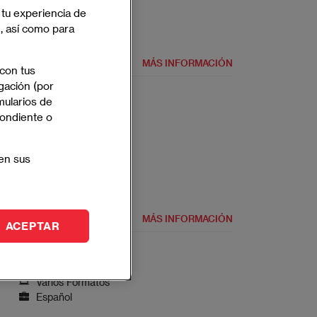
 tu experiencia de
e, así como para
MÁS INFORMACIÓN
 con tus
gación (por
mularios de
pondiente o
Hybrid
Español
en sus
MÁS INFORMACIÓN
ACEPTAR
Varios Formatos
Español