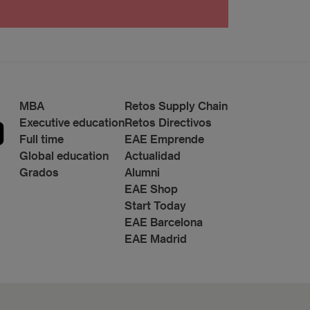
os 221 de Barcelona, o remitiendo un email a
lo
rotección de datos.
s
o a Grupo Planeta, At.: Delegado de Protección
MBA
Retos Supply Chain
Executive education
Retos Directivos
Full time
EAE Emprende
Global education
Actualidad
Grados
Alumni
EAE Shop
Start Today
EAE Barcelona
EAE Madrid