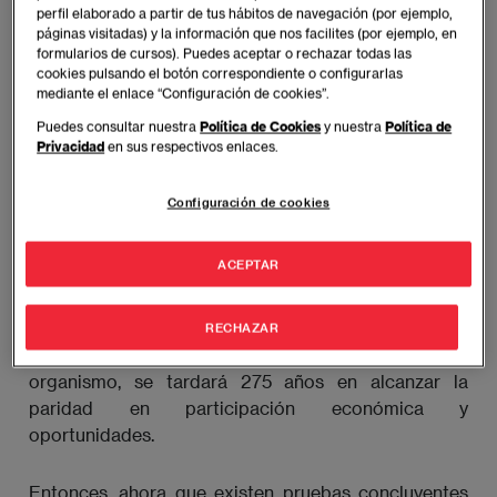
Estudios como este, en el que fueron encuestados
perfil elaborado a partir de tus hábitos de navegación (por ejemplo,
empleados de más de 1.700 empresas en ocho
páginas visitadas) y la información que nos facilites (por ejemplo, en
formularios de cursos). Puedes aceptar o rechazar todas las
países diferentes, llevan tiempo circulando entre los
cookies pulsando el botón correspondiente o configurarlas
comités de dirección de las grandes compañías. A la
mediante el enlace “Configuración de cookies”.
luz de los datos, la inmensa mayoría de estas
Puedes consultar nuestra
Política de Cookies
y nuestra
Política de
empresas ha convertido la diversidad en una
Privacidad
en sus respectivos enlaces.
prioridad estratégica. Como resultado, la presencia
de mujeres en los consejos de administración ha
Configuración de cookies
crecido más que nunca en el último lustro, hasta
situarse por encima del 20%.
ACEPTAR
La cifra refleja un incremento de más del 5% en los
últimos cinco años, pero según el Foro Económico
RECHAZAR
Mundial (WOF) no es suficiente. A este ritmo, alerta el
organismo, se tardará 275 años en alcanzar la
paridad en participación económica y
oportunidades.
Entonces, ahora que existen pruebas concluyentes