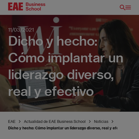
Pasar
al
contenido
principal
11/03/2021
Dicho y hecho:
Cómo implantar un
liderazgo diverso,
real y efectivo
EAE
Actualidad de EAE Business School
Noticias
Dicho y hecho: Cómo implantar un liderazgo diverso, real y efectivo