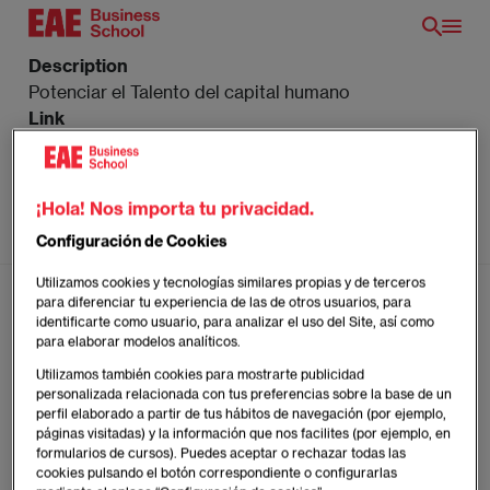
Pasar
al
contenido
Description
principal
Potenciar el Talento del capital humano
Link
https://youtu.be/5XRex4duJlw
Image
0(9)
¡Hola! Nos importa tu privacidad.
Show button
Configuración de Cookies
Off
Utilizamos cookies y tecnologías similares propias y de terceros
para diferenciar tu experiencia de las de otros usuarios, para
identificarte como usuario, para analizar el uso del Site, así como
para elaborar modelos analíticos.
ES
Utilizamos también cookies para mostrarte publicidad
personalizada relacionada con tus preferencias sobre la base de un
perfil elaborado a partir de tus hábitos de navegación (por ejemplo,
Síguenos:
páginas visitadas) y la información que nos facilites (por ejemplo, en
formularios de cursos). Puedes aceptar o rechazar todas las
cookies pulsando el botón correspondiente o configurarlas