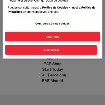
mediante el enlace “Configuración de cookies”.
MBA
Puedes consultar nuestra
Política de Cookies
y nuestra
Política de
Privacidad
en sus respectivos enlaces.
Executive education
Full time
Configuración de cookies
Global education
Grados
Retos Supply Chain
ACEPTAR
Retos Directivos
EAE Emprende
RECHAZAR
Actualidad
Alumni
EAE Shop
Start Today
EAE Barcelona
EAE Madrid