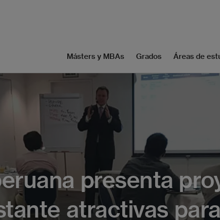
Másters y MBAs
Grados
Áreas de est
eruana presenta pro
tante atractivas para