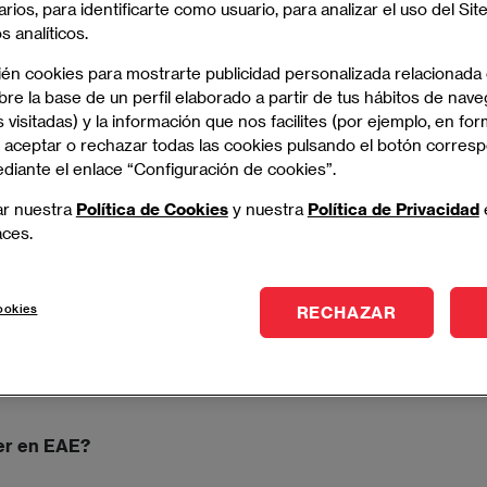
arios, para identificarte como usuario, para analizar el uso del Sit
 analíticos.
ién cookies para mostrarte publicidad personalizada relacionada
re la base de un perfil elaborado a partir de tus hábitos de nave
r a crecer a las PYMES peruanas, a través de la
 visitadas) y la información que nos facilites (por ejemplo, en for
 sus resultados financieros. "Nuestro reto es ayudar
 aceptar o rechazar todas las cookies pulsando el botón corres
 sus procesos sean eficientes, que el resultado de
ediante el enlace “Configuración de cookies”.
s de la empresa", nos cuenta el CEO de la empresa,
además es antiguo alumno del
Máster en Project
ar nuestra
Política de Cookies
y nuestra
Política de Privacidad
aces.
y
cómo ha contribuido el Máster en su desarrollo
 Francisco para conocer la
situación de las PYMES
ookies
RECHAZAR
n cerca del 98% de todas las empresas existentes.
y un escenario alentador, nuestro antiguo alumno ya
 mundo'
".
ter en EAE?