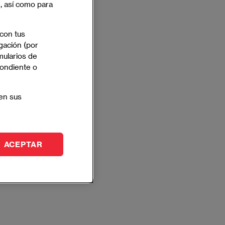
e, así como para
 con tus
gación (por
mularios de
pondiente o
en sus
ACEPTAR