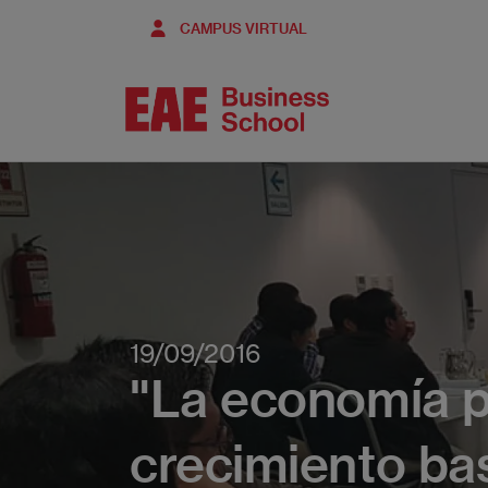
Pasar
CAMPUS VIRTUAL
al
contenido
principal
19/09/2016
"La economía p
crecimiento bas