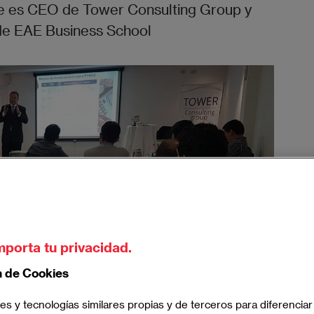
te es CEO de Tower Consulting Group y
de EAE Business School
Imagen
mporta tu privacidad.
n de Cookies
es y tecnologías similares propias y de terceros para diferenciar