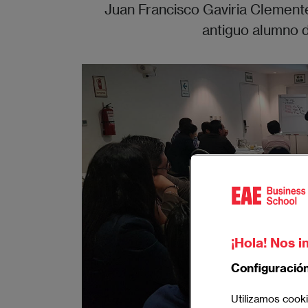
Juan Francisco Gaviria Clemen
antiguo alumno 
¡Hola! Nos i
Configuració
Utilizamos cooki