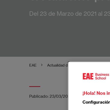
Del 23 de Marzo de 2021 al 23
EAE
Actualidad de EAE Business School
¡Hola! Nos i
Publicado:
23/03/2021
|
Actualizado:
29/0
Configuració