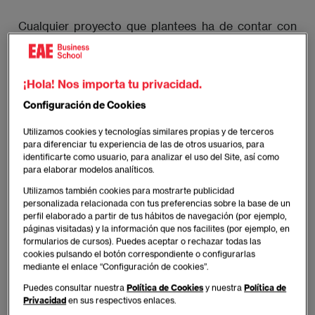
Cualquier proyecto que plantees ha de contar con
una presentación por escrito. El objetivo de un
proyecto de estas características suele ser llamar la
atención de instituciones públicas o posibles
¡Hola! Nos importa tu privacidad.
inversores. Con lo cual, detallar por escrito en qué
Configuración de Cookies
consiste el proyecto es una tarea imprescindible.
Utilizamos cookies y tecnologías similares propias y de terceros
para diferenciar tu experiencia de las de otros usuarios, para
Lo que sucede es que, en muchas ocasiones, se
identificarte como usuario, para analizar el uso del Site, así como
desconoce cuál sería la metodología a seguir. Mucha
para elaborar modelos analíticos.
gente que viene del deporte amateur no sabe
Utilizamos también cookies para mostrarte publicidad
realizar correctamente la transición a la
personalizada relacionada con tus preferencias sobre la base de un
profesionalidad. Y eso, por desgracia, suele crear
perfil elaborado a partir de tus hábitos de navegación (por ejemplo,
páginas visitadas) y la información que nos facilites (por ejemplo, en
problemas.
formularios de cursos). Puedes aceptar o rechazar todas las
cookies pulsando el botón correspondiente o configurarlas
Los pasos para realizar este planteamiento del
mediante el enlace “Configuración de cookies”.
proyecto por escrito serían:
Puedes consultar nuestra
Política de Cookies
y nuestra
Política de
Privacidad
en sus respectivos enlaces.