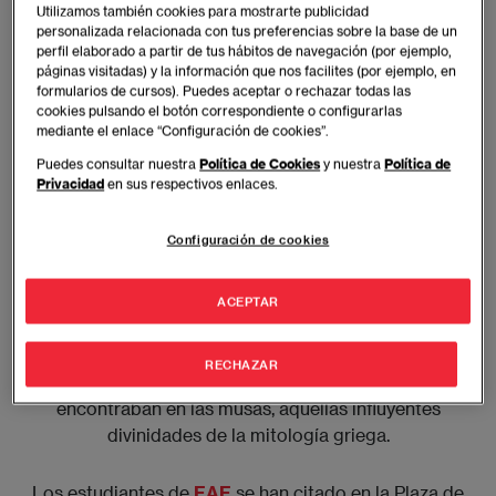
Utilizamos también cookies para mostrarte publicidad
personalizada relacionada con tus preferencias sobre la base de un
perfil elaborado a partir de tus hábitos de navegación (por ejemplo,
páginas visitadas) y la información que nos facilites (por ejemplo, en
formularios de cursos). Puedes aceptar o rechazar todas las
cookies pulsando el botón correspondiente o configurarlas
mediante el enlace “Configuración de cookies”.
Anécdotas e historias del Madrid más literario
Puedes consultar nuestra
Política de Cookies
y nuestra
Política de
La literatura, el arte y la historia de España están
Privacidad
en sus respectivos enlaces.
impregnadas en el Barrio de las Letras de Madrid, un
entramado de calles y plazas en las que conviven los
Configuración de cookies
madrileños con los turistas nacionales e
internacionales. Susana Blas, la guía de esta visita
cultural de EAE, comienza explicando la
ACEPTAR
denominación de este barrio de la zona centro y su
vínculo con las obras de sus escritores; cómo era la
RECHAZAR
vida en el Madrid del momento y la inspiración que
encontraban en las musas, aquellas influyentes
divinidades de la mitología griega.
Los estudiantes de
EAE
se han citado en la Plaza de