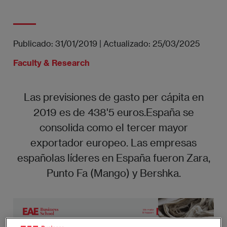
Publicado:
31/01/2019
|
Actualizado:
25/03/2025
Faculty & Research
Las previsiones de gasto per cápita en
2019 es de 438'5 euros.España se
consolida como el tercer mayor
exportador europeo. Las empresas
españolas líderes en España fueron Zara,
Punto Fa (Mango) y Bershka.
Imagen