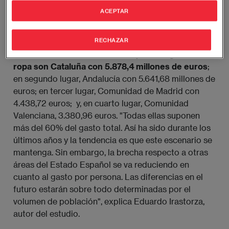
para 2019 de gasto en ropa per cápita asciendan a
ACEPTAR
438,5 euros anuales. Para el 2023, el gasto en ropa
crecerá un 16%.
RECHAZAR
Las comunidades autónomas que más gastan en
ropa son Cataluña con 5.878,4 millones de euros
;
en segundo lugar, Andalucía con 5.641,68 millones de
euros; en tercer lugar, Comunidad de Madrid con
4.438,72 euros; y, en cuarto lugar, Comunidad
Valenciana, 3.380,96 euros. "Todas ellas suponen
más del 60% del gasto total. Así ha sido durante los
últimos años y la tendencia es que este escenario se
mantenga. Sin embargo, la brecha respecto a otras
áreas del Estado Español se va reduciendo en
cuanto al gasto por persona. Las diferencias en el
futuro estarán sobre todo determinadas por el
volumen de población", explica Eduardo Irastorza,
autor del estudio.