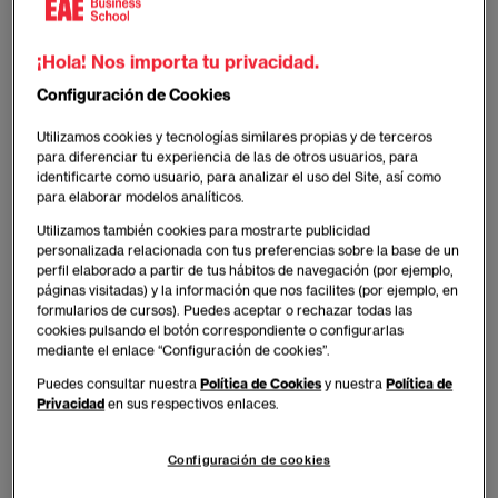
¡Hola! Nos importa tu privacidad.
Configuración de Cookies
Utilizamos cookies y tecnologías similares propias y de terceros
para diferenciar tu experiencia de las de otros usuarios, para
identificarte como usuario, para analizar el uso del Site, así como
para elaborar modelos analíticos.
Utilizamos también cookies para mostrarte publicidad
personalizada relacionada con tus preferencias sobre la base de un
perfil elaborado a partir de tus hábitos de navegación (por ejemplo,
páginas visitadas) y la información que nos facilites (por ejemplo, en
formularios de cursos). Puedes aceptar o rechazar todas las
EAE Business School
ha publicado el informe
El
cookies pulsando el botón correspondiente o configurarlas
sector textil en 2018
en el que se hace un análisis
mediante el enlace “Configuración de cookies”.
internacional, nacional y autonómico de la moda. Del
Puedes consultar nuestra
Política de Cookies
y nuestra
Política de
estudio se extrae que
la media de gasto per cápita
Privacidad
en sus respectivos enlaces.
en ropa en España en el 2018 fue de 429,3 euros
.
Si a la ropa se le añade el calzado, el gasto en 2018
Configuración de cookies
aumenta a 565,7 euros per cápita. Las previsiones