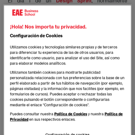
El día 1 de un
Design Sprint
, normalmente
adjudicado al lunes, es “mapear”. Mapear consiste en
entender el desafío, explorar y
definir qué
queremos conseguir y cómo llegar hasta allí
. Este
¡Hola! Nos importa tu privacidad.
primer paso es fundamental para entrar con el pie
Configuración de Cookies
derecho, encontrar el mood adecuado de trabajo y
establecer la dinámica a seguir como equipo.
Utilizamos cookies y tecnologías similares propias y de terceros
Además, sienta las bases y deja claro a qué nos
para diferenciar tu experiencia de las de otros usuarios, para
vamos a enfrentar y cúal es el objetivo.
identificarte como usuario, para analizar el uso del Site, así como
para elaborar modelos analíticos.
Utilizamos también cookies para mostrarte publicidad
Así se puso en práctica esta primera etapa en el
personalizada relacionada con tus preferencias sobre la base de un
Design Sprint de EAE:
perfil elaborado a partir de tus hábitos de navegación (por ejemplo,
páginas visitadas) y la información que nos facilites (por ejemplo, en
formularios de cursos). Puedes aceptar o rechazar todas las
cookies pulsando el botón correspondiente o configurarlas
mediante el enlace “Configuración de cookies”.
1- Empezar por el final.
Puedes consultar nuestra
Política de Cookies
y nuestra
Política de
Privacidad
en sus respectivos enlaces.
Uno de los ejercicios más útiles en el proceso de
Configuración de cookies