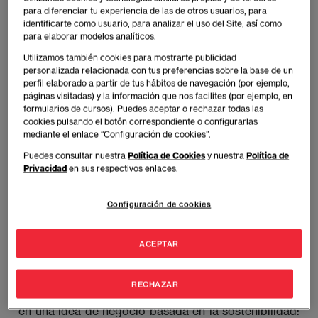
para diferenciar tu experiencia de las de otros usuarios, para
identificarte como usuario, para analizar el uso del Site, así como
para elaborar modelos analíticos.
EAE Business School, perteneciente a Planeta
Utilizamos también cookies para mostrarte publicidad
Formación y Universidades, ha publicado el número
personalizada relacionada con tus preferencias sobre la base de un
perfil elaborado a partir de tus hábitos de navegación (por ejemplo,
12 de la revista
Talent Alumnni Review
, dirigida a la
páginas visitadas) y la información que nos facilites (por ejemplo, en
comunidad Alumni de la escuela. En esta edición,
formularios de cursos). Puedes aceptar o rechazar todas las
Verónica Fisas, CEO de Natura Bissé y antigua
cookies pulsando el botón correspondiente o configurarlas
mediante el enlace “Configuración de cookies”.
alumna del MBA, es la protagonista de la portada
gracias a su liderazgo en el sector de la cosmética
Puedes consultar nuestra
Política de Cookies
y nuestra
Política de
Privacidad
en sus respectivos enlaces.
con una facturación de más de 90 millones de euros.
Su historia encabeza la sección PERFIL de la revista,
Configuración de cookies
donde cuenta cómo llevó una empresa familiar a ser
una gran empresa que conquista el mundo.
ACEPTAR
Otra de las mujeres que empoderan este número de
la revista, concretamente en la sección
Women 
RECHAZAR
Initiative
, es Andrea Castillo, mujer que se emprendió
en una idea de negocio basada en la sostenibilidad: