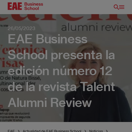
Pasar
al
contenido
principal
26/05/2023
EAE Business
School presenta la
edición número 12
de la revista Talent
Alumni Review
EAE
Actualidad de EAE Business School
Noticias