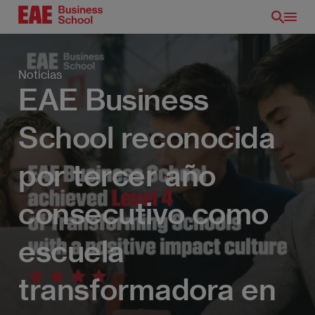
Pasar
al
contenido
principal
Noticias
EAE Business
School reconocida
por tercer año
consecutivo como
escuela
transformadora en