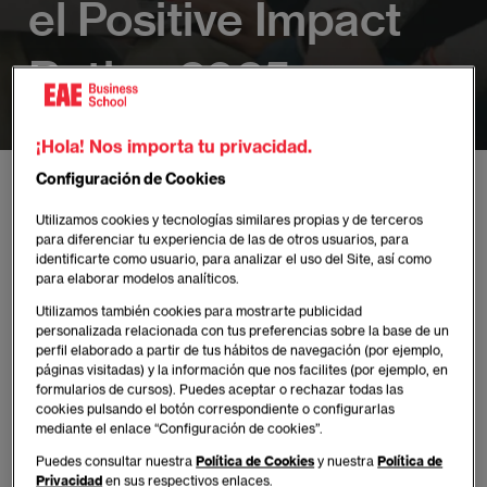
el Positive Impact
Rating 2025
¡Hola! Nos importa tu privacidad.
Configuración de Cookies
EAE
Actualidad de EAE Business School
Noticias
Utilizamos cookies y tecnologías similares propias y de terceros
EAE Business School reconocida por tercer año consecutivo como escuel
para diferenciar tu experiencia de las de otros usuarios, para
identificarte como usuario, para analizar el uso del Site, así como
para elaborar modelos analíticos.
Utilizamos también cookies para mostrarte publicidad
personalizada relacionada con tus preferencias sobre la base de un
perfil elaborado a partir de tus hábitos de navegación (por ejemplo,
Publicado:
12/06/2025
páginas visitadas) y la información que nos facilites (por ejemplo, en
formularios de cursos). Puedes aceptar o rechazar todas las
Sala de prensa
cookies pulsando el botón correspondiente o configurarlas
mediante el enlace “Configuración de cookies”.
Puedes consultar nuestra
Política de Cookies
y nuestra
Política de
El prestigioso ranking internacional, basado en
Privacidad
en sus respectivos enlaces.