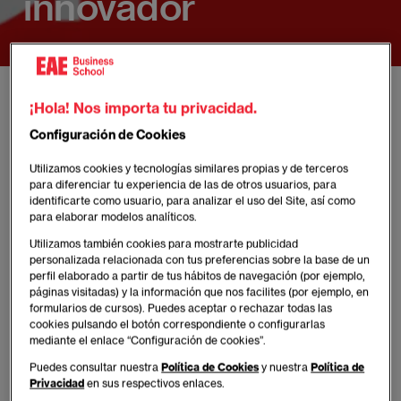
innovador
EAE
Actualidad de EAE Business School
Noticias
¡Hola! Nos importa tu privacidad.
EAE Business School se une a la Semana de la Educación para promover e
Configuración de Cookies
Utilizamos cookies y tecnologías similares propias y de terceros
para diferenciar tu experiencia de las de otros usuarios, para
identificarte como usuario, para analizar el uso del Site, así como
para elaborar modelos analíticos.
Publicado:
25/01/2022
|
Actualizado:
10/02/2026
Utilizamos también cookies para mostrarte publicidad
Sala de prensa
personalizada relacionada con tus preferencias sobre la base de un
perfil elaborado a partir de tus hábitos de navegación (por ejemplo,
páginas visitadas) y la información que nos facilites (por ejemplo, en
formularios de cursos). Puedes aceptar o rechazar todas las
Tendrá lugar desde hoy al 28 de enero, en
cookies pulsando el botón correspondiente o configurarlas
el marco del Día Internacional de la
mediante el enlace “Configuración de cookies”.
Educación
Puedes consultar nuestra
Política de Cookies
y nuestra
Política de
Privacidad
en sus respectivos enlaces.