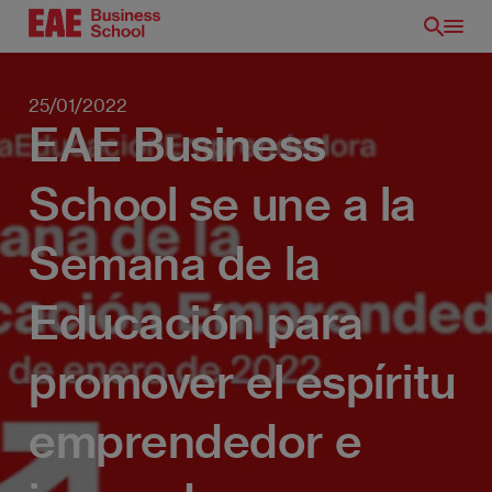
Pasar
al
contenido
principal
25/01/2022
EAE Business
School se une a la
Semana de la
Educación para
promover el espíritu
emprendedor e