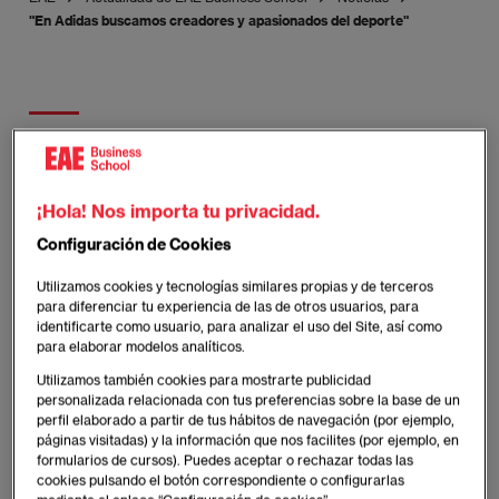
"En Adidas buscamos creadores y apasionados del deporte"
Publicado:
22/03/2018
|
Actualizado:
29/08/2025
Experiencia EAE
¡Hola! Nos importa tu privacidad.
Configuración de Cookies
Poco hay que explicar cuando citamos a
Utilizamos cookies y tecnologías similares propias y de terceros
Adidas, una de las empresas
para diferenciar tu experiencia de las de otros usuarios, para
identificarte como usuario, para analizar el uso del Site, así como
internacionales más sólidas, de origen
para elaborar modelos analíticos.
alemán que opera desde 1949. Dedicada a
Utilizamos también cookies para mostrarte publicidad
personalizada relacionada con tus preferencias sobre la base de un
la fabricación de calzado, ropa deportiva y
perfil elaborado a partir de tus hábitos de navegación (por ejemplo,
otros productos relacionados con el
páginas visitadas) y la información que nos facilites (por ejemplo, en
formularios de cursos). Puedes aceptar o rechazar todas las
deporte y la moda, cuenta con unos
cookies pulsando el botón correspondiente o configurarlas