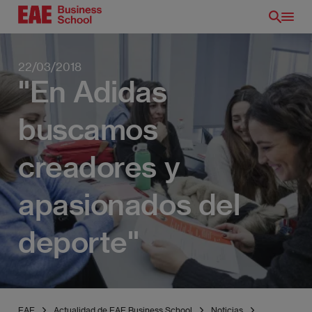
Pasar
al
contenido
principal
22/03/2018
"En Adidas
buscamos
creadores y
apasionados del
deporte"
EAE
Actualidad de EAE Business School
Noticias