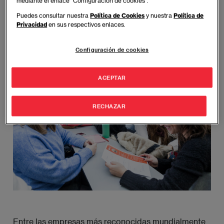
mediante el enlace “Configuración de cookies”.
ingresos de más de 14.534 millones de
Puedes consultar nuestra
Política de Cookies
y nuestra
Política de
dólares estadounidenses y un total, en
Privacidad
en sus respectivos enlaces.
2014, de unos 60.000 empleados.
Configuración de cookies
Imagen
ACEPTAR
RECHAZAR
Entre las empresas más reconocidas mundialmente