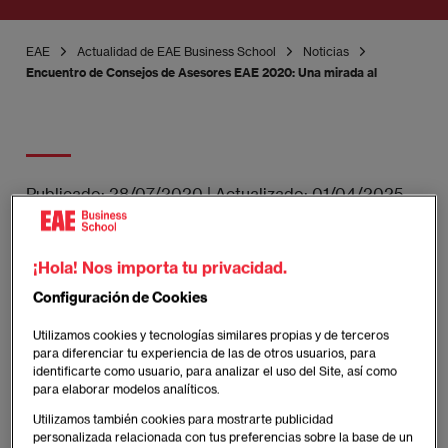
EAE
Actualidad de EAE Business School
Noticias
Encuentro de Consejos de Asesores EAE 2020: Una mirada al presente y f
Publicado:
28/07/2020
|
Actualizado:
01/04/2025
“El futuro de la escuela radica en el análisis
¡Hola! Nos importa tu privacidad.
y fomento de la empleabilidad sostenible”
Configuración de Cookies
Utilizamos cookies y tecnologías similares propias y de terceros
para diferenciar tu experiencia de las de otros usuarios, para
¿Cuál es la situación actual de EAE Business
identificarte como usuario, para analizar el uso del Site, así como
School? ¿De dónde viene y hacia dónde va? La
para elaborar modelos analíticos.
misión de nuestra escuela de negocios, fundada en
Utilizamos también cookies para mostrarte publicidad
1958, radica en la formación y educación de jóvenes
personalizada relacionada con tus preferencias sobre la base de un