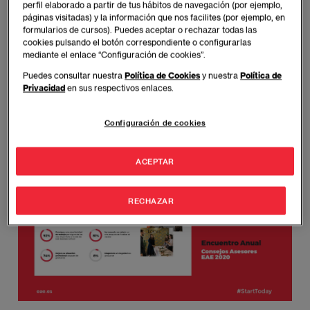
profesionales con el fin de que puedan liderar
perfil elaborado a partir de tus hábitos de navegación (por ejemplo,
páginas visitadas) y la información que nos facilites (por ejemplo, en
organizaciones de cualquier sector. Sin embargo, la
formularios de cursos). Puedes aceptar o rechazar todas las
dimensión del proyecto EAE va mucho más allá, y
cookies pulsando el botón correspondiente o configurarlas
apuesta además de ser una escuela de negocios, por
mediante el enlace “Configuración de cookies”.
ser un centro de acompañamiento continuo que guíe
Puedes consultar nuestra
Política de Cookies
y nuestra
Política de
a los alumnos, ya sean recién admitidos de grado o
Privacidad
en sus respectivos enlaces.
alumnis de MBA, en todos los niveles del camino
profesional.
Configuración de cookies
ACEPTAR
RECHAZAR