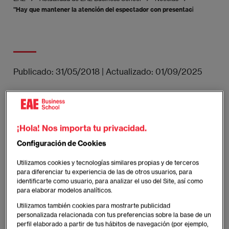
"Hay que mantener la atención del espectador con presentaciones bien t
Publicado:
31/05/2018
|
Actualizado:
01/09/2025
Carlos Salas ha impatido una Masterclass en el
Campus de Madrid de EAE Business School en la
¡Hola! Nos importa tu privacidad.
que ha trabajado con los alumnos de forma práctica
los aspectos de la comunicación eficaz y la eficacia
Configuración de Cookies
de las presentaciones realizadas con storytelling.
Utilizamos cookies y tecnologías similares propias y de terceros
para diferenciar tu experiencia de las de otros usuarios, para
Imagen
identificarte como usuario, para analizar el uso del Site, así como
para elaborar modelos analíticos.
Utilizamos también cookies para mostrarte publicidad
personalizada relacionada con tus preferencias sobre la base de un
perfil elaborado a partir de tus hábitos de navegación (por ejemplo,