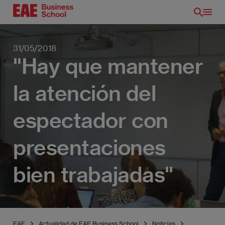
Pasar
al
contenido
principal
31/05/2018
"Hay que mantener
la atención del
espectador con
presentaciones
bien trabajadas"
EAE
Actualidad de EAE Business School
Noticias