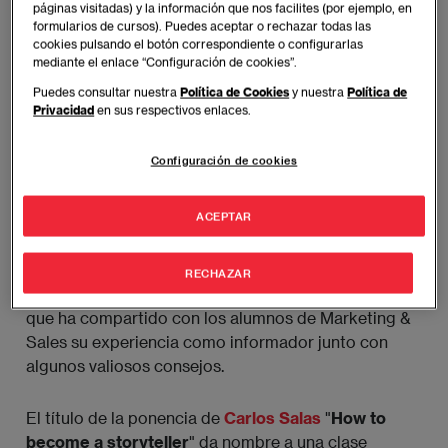
páginas visitadas) y la información que nos facilites (por ejemplo, en
formularios de cursos). Puedes aceptar o rechazar todas las
cookies pulsando el botón correspondiente o configurarlas
mediante el enlace “Configuración de cookies”.
Puedes consultar nuestra
Política de Cookies
y nuestra
Política de
Privacidad
en sus respectivos enlaces.
Configuración de cookies
ACEPTAR
Carlos Salas, Profesor de Comunicación y
Storytelling en el
Master de EAE de Comunicación
Corporativa
, ha impartido una Master Class en el
RECHAZAR
Campus de Madrid de EAE Business School
en la
que ha compartido con los alumnos de Marketing &
Sales su experiencia como informador junto con
algunos valiosos consejos.
El título de la ponencia de
Carlos Salas
"
How to
become a storyteller
" da nombre a una clase