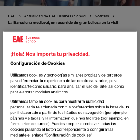
EAE
Actualidad de EAE Business School
Noticias
La Barcelona medieval, un recorrido de gran belleza en la visita cultural
¡Hola! Nos importa tu privacidad.
Publicado:
26/05/2017
|
Actualizado:
09/02/2026
Configuración de Cookies
Experiencia EAE
Utilizamos cookies y tecnologías similares propias y de terceros
para diferenciar tu experiencia de las de otros usuarios, para
identificarte como usuario, para analizar el uso del Site, así como
para elaborar modelos analíticos.
Los alumnos han descubierto el pasado
Utilizamos también cookies para mostrarte publicidad
romano y gótico de la ciudad en un tour
personalizada relacionada con tus preferencias sobre la base de un
guiado por el barrio gótico y el borne
perfil elaborado a partir de tus hábitos de navegación (por ejemplo,
páginas visitadas) y la información que nos facilites (por ejemplo, en
formularios de cursos). Puedes aceptar o rechazar todas las
cookies pulsando el botón correspondiente o configurarlas
Imagen
mediante el enlace “Configuración de cookies”.