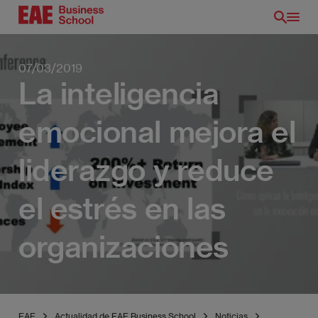
Pasar
al
contenido
principal
07/03/2019
La inteligencia
emocional mejora el
liderazgo y reduce
el estrés en las
organizaciones
EAE
Actualidad de EAE Business School
Noticias