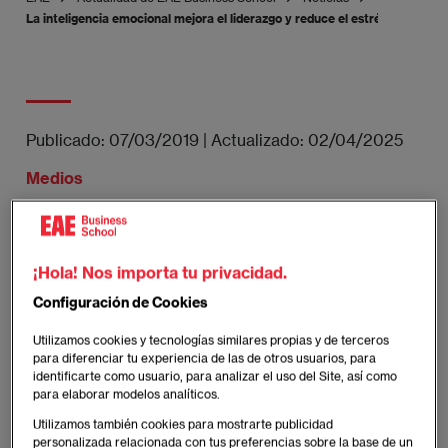
La inteligencia emocional mejora el liderazgo y reduce el estrés en las or
Publicado:
07/03/2019
|
Actualizado:
02/04/2025
Medios
"Cómo aplicar la Inteligencia emocional en
¡Hola! Nos importa tu privacidad.
la innovación empresarial" es el título de la
webconference disponible en el canal de
Configuración de Cookies
YouTube de EAE.
Utilizamos cookies y tecnologías similares propias y de terceros
para diferenciar tu experiencia de las de otros usuarios, para
identificarte como usuario, para analizar el uso del Site, así como
para elaborar modelos analíticos.
Imagen
Utilizamos también cookies para mostrarte publicidad
personalizada relacionada con tus preferencias sobre la base de un