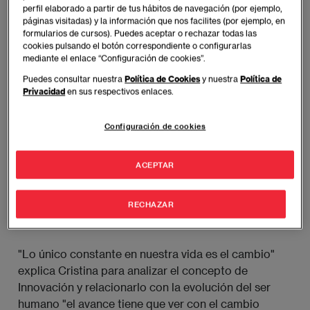
perfil elaborado a partir de tus hábitos de navegación (por ejemplo,
páginas visitadas) y la información que nos facilites (por ejemplo, en
formularios de cursos). Puedes aceptar o rechazar todas las
cookies pulsando el botón correspondiente o configurarlas
mediante el enlace “Configuración de cookies”.
Puedes consultar nuestra
Política de Cookies
y nuestra
Política de
Privacidad
en sus respectivos enlaces.
Configuración de cookies
Cristina Jardón
, experta en Inteligencia Emocional,
ACEPTAR
Mindfulness y Self-Compassion, ha analizado los
beneficios de aplicar la inteligencia emocional en el
mundo laboral y cómo ésta influye directamente en
RECHAZAR
el bienestar de las organizaciones.
"Lo único constante en nuestra vida es el cambio"
explica Cristina para analizar el concepto de
Innovación y relacionarlo con la evolución del ser
humano "el avance tiene que ver con el cambio