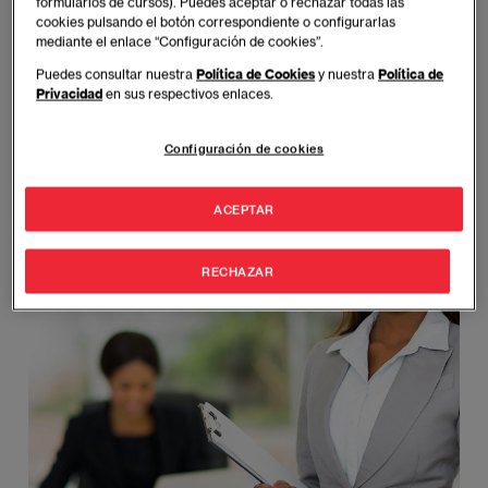
formularios de cursos). Puedes aceptar o rechazar todas las
EAE Business School es una escuela
cookies pulsando el botón correspondiente o configurarlas
mediante el enlace “Configuración de cookies”.
certificada por el Council of Supply Chain
Puedes consultar nuestra
Política de Cookies
y nuestra
Política de
Management Professionals para impartir
Privacidad
en sus respectivos enlaces.
programas de Supply Chain Management.
Configuración de cookies
Imagen
ACEPTAR
RECHAZAR