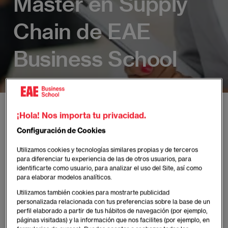
Máster en Supply
Chain de EAE
Business School
EAE
Actualidad de EAE Business School
Noticias
¡Hola! Nos importa tu privacidad.
La preparación para la certificación Profesional SCPRO, una de las cara
Configuración de Cookies
Utilizamos cookies y tecnologías similares propias y de terceros
para diferenciar tu experiencia de las de otros usuarios, para
identificarte como usuario, para analizar el uso del Site, así como
para elaborar modelos analíticos.
Publicado:
14/02/2019
|
Actualizado:
02/04/2025
Utilizamos también cookies para mostrarte publicidad
Faculty & Research
personalizada relacionada con tus preferencias sobre la base de un
perfil elaborado a partir de tus hábitos de navegación (por ejemplo,
páginas visitadas) y la información que nos facilites (por ejemplo, en