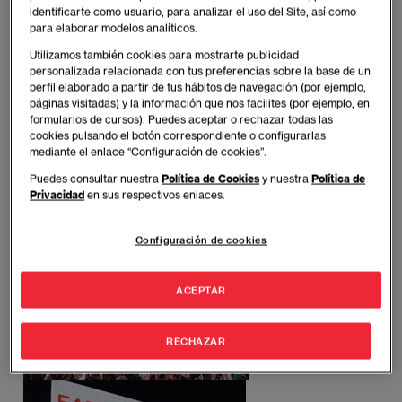
identificarte como usuario, para analizar el uso del Site, así como
Como parte del Plan de Sostenibilidad de EAE
para elaborar modelos analíticos.
Barcelona, se ha integrado y permeado toda la
Utilizamos también cookies para mostrarte publicidad
propuesta formativa y experiencial con temas
personalizada relacionada con tus preferencias sobre la base de un
perfil elaborado a partir de tus hábitos de navegación (por ejemplo,
de sostenibilidad (ODS) y de innovación con
páginas visitadas) y la información que nos facilites (por ejemplo, en
casos prácticos analíticos de empresas reales y
formularios de cursos). Puedes aceptar o rechazar todas las
mucha parte
hands on
en los contenidos de los
cookies pulsando el botón correspondiente o configurarlas
mediante el enlace “Configuración de cookies”.
programas
Puedes consultar nuestra
Política de Cookies
y nuestra
Política de
Privacidad
en sus respectivos enlaces.
Imagen
Configuración de cookies
ACEPTAR
RECHAZAR
Imagen