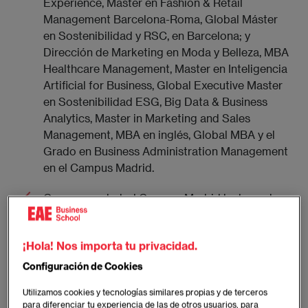
Experience, Máster en Fashion & Retail
Management Barcelona-Roma, Global Máster
en Sostenibilidad y RSC, en Barcelona; y
Dirección de Marketing en Moda y Belleza, MBA
Healthcare Management, Master en Inteligencia
Artificial for Business, Global Executive Master
en Sostenibilidad ESG, Big Data & Business
Analytics, Master in Marketing and Sales
Management, MBA en inglés, Global MBA y el
Grado en Business Administration Management
en el Campus Madrid.
Como novedad, el Campus Madrid ha lanzado
el Impact and Drive Innovation Hub, un espacio
de innovación abierto y conectado a la empresa
¡Hola! Nos importa tu privacidad.
con el objetivo de ayudar a las grandes
empresas y start ups a fomentar el crecimiento
Configuración de Cookies
y la innovación conectando talento y
Utilizamos cookies y tecnologías similares propias y de terceros
conocimiento.
para diferenciar tu experiencia de las de otros usuarios, para