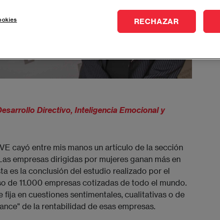
ookies
RECHAZAR
esarrollo Directivo, Inteligencia Emocional y 
VE cayó entre mis manos un artículo de la sección
"Las empresas dirigidas por mujeres ganan más en
ta es la conclusión del estudio realizado por el
o de 11.000 empresas cotizadas de todo el mundo.
 fija en cuestiones sentimentales, cualitativas o de
ance" de la rentabilidad de esas empresas.