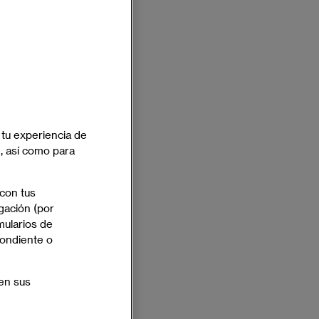
 tu experiencia de
e, así como para
 con tus
gación (por
mularios de
pondiente o
en sus