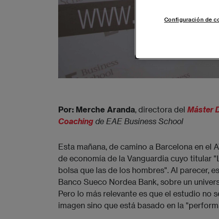
Configuración de c
Por: Merche Aranda
, directora del
Máster D
Coaching
 de EAE Business School
Esta mañana, de camino a Barcelona en el A
de economía de la Vanguardia cuyo titular 
bolsa que las de los hombres". Al parecer, es
Banco Sueco Nordea Bank, sobre un univers
Pero lo más relevante es que el estudio no se
imagen sino que está basado en la "perform