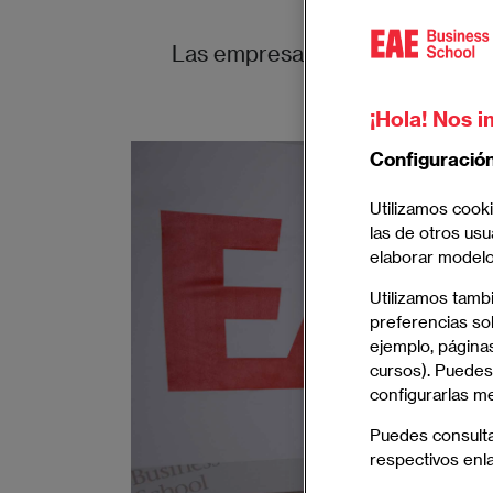
Las empresas dirigidas por muj
¡Hola! Nos i
Imagen
Configuració
Utilizamos cooki
las de otros usu
elaborar modelos
Utilizamos tamb
preferencias sob
ejemplo, páginas
cursos). Puedes
configurarlas m
Puedes consult
respectivos enl