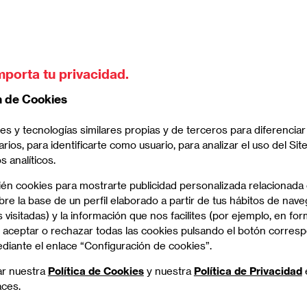
eres ganan más en bolsa que las de los
hombres
mporta tu privacidad.
n de Cookies
es y tecnologías similares propias y de terceros para diferenciar
arios, para identificarte como usuario, para analizar el uso del Sit
 analíticos.
ién cookies para mostrarte publicidad personalizada relacionada
re la base de un perfil elaborado a partir de tus hábitos de nave
 visitadas) y la información que nos facilites (por ejemplo, en for
 aceptar o rechazar todas las cookies pulsando el botón corres
ediante el enlace “Configuración de cookies”.
ar nuestra
Política de Cookies
y nuestra
Política de Privacidad
aces.