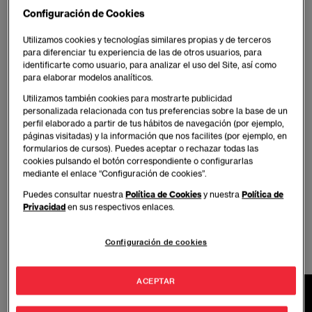
Configuración de Cookies
Publicado:
10/03/2022
|
Actualizado:
29/06/2026
Utilizamos cookies y tecnologías similares propias y de terceros
Start today - Historias que empiezan en EAE
para diferenciar tu experiencia de las de otros usuarios, para
identificarte como usuario, para analizar el uso del Site, así como
para elaborar modelos analíticos.
La protagonista de este nuevo episodio de Historias
Utilizamos también cookies para mostrarte publicidad
que empiezan en EAE siempre fue una exploradora.
personalizada relacionada con tus preferencias sobre la base de un
perfil elaborado a partir de tus hábitos de navegación (por ejemplo,
De niña, utilizaba su imaginación para viajar más allá
páginas visitadas) y la información que nos facilites (por ejemplo, en
de su país, ahora de mayor, y con ese sueño ya
formularios de cursos). Puedes aceptar o rechazar todas las
cumplido, utiliza su creatividad para ayudar a otros a
cookies pulsando el botón correspondiente o configurarlas
mediante el enlace “Configuración de cookies”.
alcanzar sus metas. Marcia Maciel, Head of Madrid
Open Future en Telefónica Open Innovation nos
Puedes consultar nuestra
Política de Cookies
y nuestra
Política de
Privacidad
en sus respectivos enlaces.
cuenta su historia:
Configuración de cookies
ACEPTAR