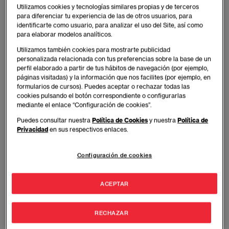
Utilizamos cookies y tecnologías similares propias y de terceros
para diferenciar tu experiencia de las de otros usuarios, para
identificarte como usuario, para analizar el uso del Site, así como
para elaborar modelos analíticos.
Utilizamos también cookies para mostrarte publicidad
personalizada relacionada con tus preferencias sobre la base de un
perfil elaborado a partir de tus hábitos de navegación (por ejemplo,
páginas visitadas) y la información que nos facilites (por ejemplo, en
formularios de cursos). Puedes aceptar o rechazar todas las
cookies pulsando el botón correspondiente o configurarlas
mediante el enlace “Configuración de cookies”.
Puedes consultar nuestra
Política de Cookies
y nuestra
Política de
El
Alumno de la Semana
es nuestro orgullo EAE
Privacidad
en sus respectivos enlaces.
Con
E
sfuerzo,
A
ctitud,
E
ntusiasmo se alcanzan las
metas profesionales
Configuración de cookies
ACEPTAR
José Ignacio Mérida Prudencio
De: España, Madrid
RECHAZAR
Programa:
Máster en Dirección Comercial y ventas