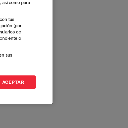
e, así como para
 con tus
gación (por
mularios de
pondiente o
en sus
ACEPTAR