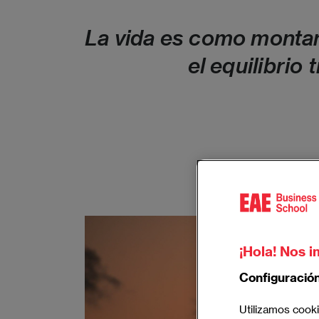
La vida es como montar 
el equilibrio
¡Hola! Nos i
Configuració
Utilizamos cooki