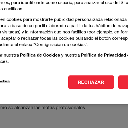
arios, para identificarte como usuario, para analizar el uso del Sit
 analíticos.
ién cookies para mostrarte publicidad personalizada relacionada
re la base de un perfil elaborado a partir de tus hábitos de nave
 visitadas) y la información que nos facilites (por ejemplo, en for
 aceptar o rechazar todas las cookies pulsando el botón corres
ediante el enlace “Configuración de cookies”.
ar nuestra
Política de Cookies
y nuestra
Política de Privacidad
aces.
ookies
RECHAZAR
emana
es nuestro orgullo EAE
smo se alcanzan las metas profesionales