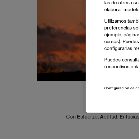
las de otros usu
elaborar modelos
Utilizamos tamb
preferencias sob
ejemplo, páginas
cursos). Puedes
configurarlas m
Puedes consult
respectivos enl
Configuración de c
El
Alumno de la S
Con
E
sfuerzo,
A
ctitud,
E
ntusia