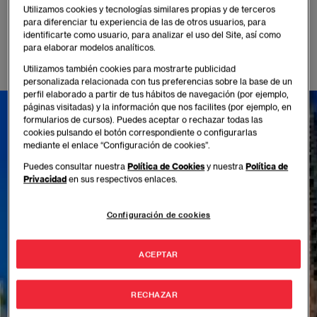
Ambos te abren las puertas de importantes
Utilizamos cookies y tecnologías similares propias y de terceros
para diferenciar tu experiencia de las de otros usuarios, para
empresas que buscan aquí su talento.Nuestra oferta
identificarte como usuario, para analizar el uso del Site, así como
académica se extiende, asimismo, a las delegaciones
para elaborar modelos analíticos.
de Perú, México y Colombia.
Utilizamos también cookies para mostrarte publicidad
personalizada relacionada con tus preferencias sobre la base de un
perfil elaborado a partir de tus hábitos de navegación (por ejemplo,
páginas visitadas) y la información que nos facilites (por ejemplo, en
formularios de cursos). Puedes aceptar o rechazar todas las
cookies pulsando el botón correspondiente o configurarlas
mediante el enlace “Configuración de cookies”.
Puedes consultar nuestra
Política de Cookies
y nuestra
Política de
Privacidad
en sus respectivos enlaces.
Configuración de cookies
ACEPTAR
RECHAZAR