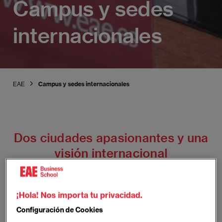
Campus y sedes
internacionales
EAE
Campus y sedes internacionales
Dos ciudades apasionantes y una
visión internacional
EAE tiene dos campus excelentemente ubicados
¡Hola! Nos importa tu privacidad.
que te permiten disfrutar de Madrid y Barcelona, dos
Configuración de Cookies
ciudades europeas con una vida cultural palpitante.