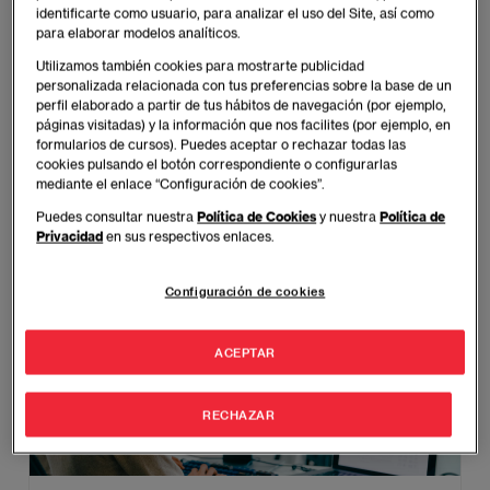
identificarte como usuario, para analizar el uso del Site, así como
Máster en Project Management
para elaborar modelos analíticos.
Utilizamos también cookies para mostrarte publicidad
Gestiona proyectos con éxito, liderando equipos y
personalizada relacionada con tus preferencias sobre la base de un
recursos para alcanzar objetivos de alto impacto.
perfil elaborado a partir de tus hábitos de navegación (por ejemplo,
páginas visitadas) y la información que nos facilites (por ejemplo, en
formularios de cursos). Puedes aceptar o rechazar todas las
BARCELONA - MADRID
cookies pulsando el botón correspondiente o configurarlas
mediante el enlace “Configuración de cookies”.
Varios Formatos
Español - Inglés
Puedes consultar nuestra
Política de Cookies
y nuestra
Política de
Privacidad
en sus respectivos enlaces.
MÁS INFORMACIÓN
Configuración de cookies
ACEPTAR
RECHAZAR