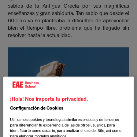
sabios de la Antigua Grecia por sus magníficas
enseñanzas y gran sabiduría. Tan sabio que desde el
600 a.c ya se planteaba la dificultad de aprovechar
bien el tiempo libre, problema que ha llegado sin
resolver hasta la actualidad.
¡Hola! Nos importa tu privacidad.
Configuración de Cookies
Utilizamos cookies y tecnologías similares propias y de terceros
para diferenciar tu experiencia de las de otros usuarios, para
identificarte como usuario, para analizar el uso del Site, así como
para elaborar modelos analíticos.