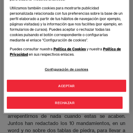
Utilizamos también cookies para mostrarte publicidad
personalizada relacionada con tus preferencias sobre la base de un
Estamos en agosto, el sol aprieta y las
perfil elaborado a partir de tus hábitos de navegación (por ejemplo,
responsabilidades se reducen. En la mayoría de
páginas visitadas) y la información que nos facilites (por ejemplo, en
países europeos, el mundo laboral parece pararse
formularios de cursos). Puedes aceptar o rechazar todas las
cookies pulsando el botón correspondiente o configurarlas
pero, eso no quiere decir que tus planes de carrera y
mediante el enlace “Configuración de cookies”.
tu desarrollo profesional deban hacerlo de igual
Puedes consultar nuestra
Política de Cookies
y nuestra
Política de
forma. Si no quieres que septiembre traiga consigo
Privacidad
en sus respectivos enlaces.
esa sensación de haber llegado demasiado rápido y
de no haber aprovechado el verano como querías,
Configuración de cookies
presta mucha atención.
ACEPTAR
Ya lo decía Quilón, aprovechar bien el tiempo de ocio
es algo muy difícil. Por eso hemos querido contar
con expertos, para que nos ayuden a planificar
RECHAZAR
nuestras vacaciones, sacarles el máximo partido y no
arrepentirnos de nada cuando estas se acaben.
Juntos han redactado los 10 mandamientos, en un
word y no sobre dos tablas de piedra, para llevar a