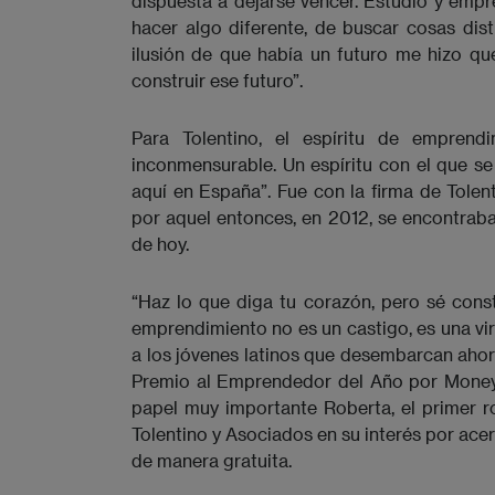
dispuesta a dejarse vencer. Estudió y empr
hacer algo diferente, de buscar cosas dist
ilusión de que había un futuro me hizo q
construir ese futuro”.
Para Tolentino, el espíritu de empren
inconmensurable. Un espíritu con el que se
aquí en España”. Fue con la firma de Tolen
por aquel entonces, en 2012, se encontraba 
de hoy.
“Haz lo que diga tu corazón, pero sé const
emprendimiento no es un castigo, es una virt
a los jóvenes latinos que desembarcan ahor
Premio al Emprendedor del Año por Moneyt
papel muy importante Roberta, el primer ro
Tolentino y Asociados en su interés por acer
de manera gratuita.