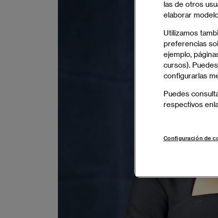
las de otros usu
elaborar modelos
Utilizamos tamb
preferencias sob
ejemplo, páginas
cursos). Puedes
configurarlas m
Puedes consult
respectivos enl
Configuración de c