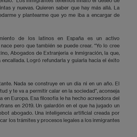
endió. “Los inmigrantes tenemos innato el deseo de
intas y nuevas. Quieren saber que hay más allá. La
uedarme y plantearme que yo me iba a encargar de
dimiento de los latinos en España es un activo
 nace pero que también se puede crear. “Yo lo cree
tino, Abogados de Extranjería e Inmigración, la que,
encallada. Logró refundarla y guiarla hacia el éxito
ante. Nada se construye en un día ni en un año. El
ud y te va a permitir calar en la sociedad”, aconseja
a en Europa. Esa filosofía le ha hecho acreedora del
rans en 2019. Un galardón en el que ha jugado un
bot abogado. Una inteligencia artificial creada por
car los trámites y procesos legales a los inmigrantes