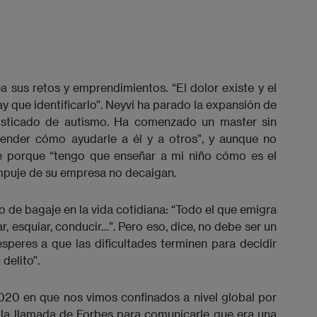
ea sus retos y emprendimientos. “El dolor existe y el
ay que identificarlo”. Neyvi ha parado la expansión de
nosticado de autismo. Ha comenzado un master sin
tender cómo ayudarle a él y a otros”, y aunque no
te porque “tengo que enseñar a mi niño cómo es el
 empuje de su empresa no decaigan.
o de bagaje en la vida cotidiana: “Todo el que emigra
, esquiar, conducir…”. Pero eso, dice, no debe ser un
speres a que las dificultades terminen para decidir
delito”.
020 en que nos vimos confinados a nivel global por
ió la llamada de Forbes para comunicarle que era una