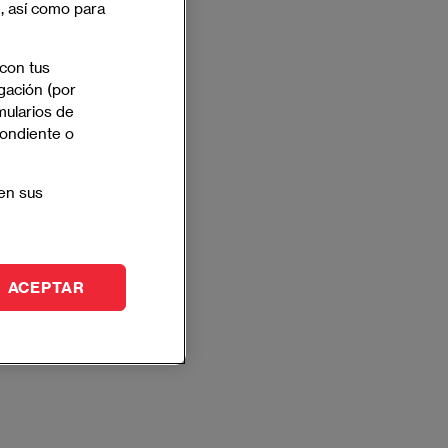
e, así como para
 con tus
gación (por
mularios de
pondiente o
en sus
ACEPTAR