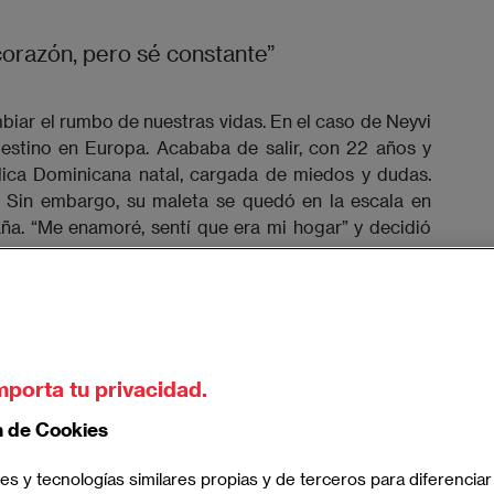
corazón, pero sé constante”
biar el rumbo de nuestras vidas. En el caso de Neyvi
destino en Europa. Acababa de salir, con 22 años y
ica Dominicana natal, cargada de miedos y dudas.
s. Sin embargo, su maleta se quedó en la escala en
ña. “Me enamoré, sentí que era mi hogar” y decidió
mporta tu privacidad.
n de Cookies
es y tecnologías similares propias y de terceros para diferenciar