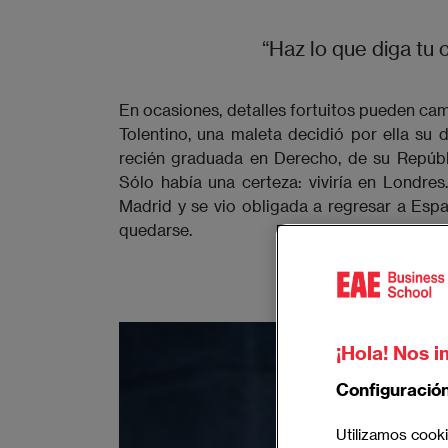
“Haz lo que diga tu 
En ocasiones, detalles fortuitos pueden cam
Tolentino, una maleta decidió por ella su 
recién graduada en Derecho, de su Repúbl
Sólo había una certeza: viviría en Londre
Madrid y se vio obligada a regresar a Espa
quedarse.
¡Hola! Nos i
Configuració
Utilizamos cooki