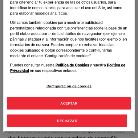
para diferenciar tu experiencia de las de otros usuarios, para
identificarte como usuario, para analizar el uso del Site, así como
para elaborar modelos analíticos.
Utilizamos también cookies para mostrarte publicidad
personalizada relacionada con tus preferencias sobre la base de un
perfil elaborado a partir de tus hábitos de navegación (por ejemplo,
páginas visitadas) y la información que nos facilites (por ejemplo, en
formularios de cursos). Puedes aceptar o rechazar todas las
cookies pulsando el botón correspondiente o configurarlas
mediante el enlace “Configuración de cookies”.
Puedes consultar nuestra
Política de Cookies
y nuestra
Política de
Privacidad
en sus respectivos enlaces.
EAE Business School (
www.eae.es
) presenta el
informe
,
Sectores en expansión: el mercado de 
Configuración de cookies
mascotas en Europa y España 
en el que se extrae
que la sanidad y nutrición animal en España factura
ACEPTAR
1.350 millones de euros en 2016, de ese total, el 70%
se lo llevaría la comida de perros y gatos, seguido de
RECHAZAR
los gastos veterinarios. En España, existen un total
de 16 millones de mascotas por lo que uno de cada
dos hogares cuenta con un animal de compañía.