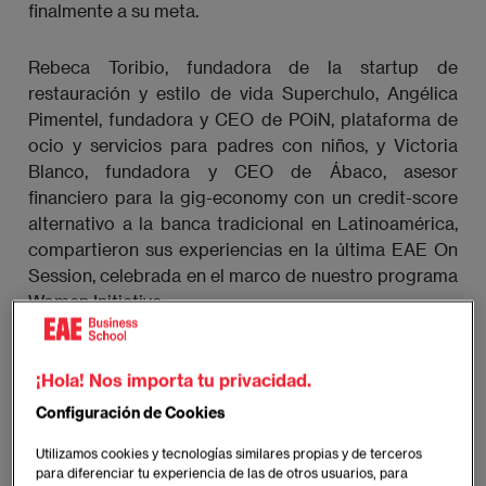
finalmente a su meta.
Rebeca Toribio, fundadora de la startup de
restauración y estilo de vida Superchulo, Angélica
Pimentel, fundadora y CEO de POiN, plataforma de
ocio y servicios para padres con niños, y Victoria
Blanco, fundadora y CEO de Ábaco, asesor
financiero para la gig-economy con un credit-score
alternativo a la banca tradicional en Latinoamérica,
compartieron sus experiencias en la última EAE On
Session, celebrada en el marco de nuestro programa
Women Initiative.
¡Hola! Nos importa tu privacidad.
Configuración de Cookies
Utilizamos cookies y tecnologías similares propias y de terceros
para diferenciar tu experiencia de las de otros usuarios, para