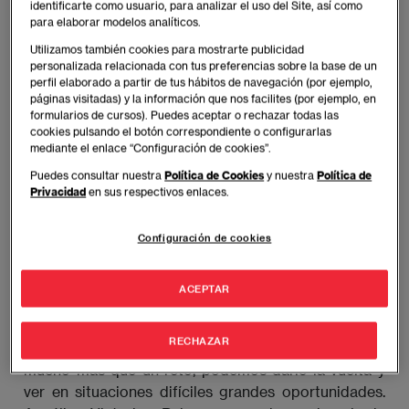
identificarte como usuario, para analizar el uso del Site, así como
para elaborar modelos analíticos.
Utilizamos también cookies para mostrarte publicidad
personalizada relacionada con tus preferencias sobre la base de un
perfil elaborado a partir de tus hábitos de navegación (por ejemplo,
páginas visitadas) y la información que nos facilites (por ejemplo, en
formularios de cursos). Puedes aceptar o rechazar todas las
cookies pulsando el botón correspondiente o configurarlas
mediante el enlace “Configuración de cookies”.
Puedes consultar nuestra
Política de Cookies
y nuestra
Política de
Privacidad
en sus respectivos enlaces.
Configuración de cookies
1. Las crisis se enfrentan cara a cara.
ACEPTAR
RECHAZAR
Pese a que emprender en 2021 pueda parecer
mucho más que un reto, podemos darle la vuelta y
ver en situaciones difíciles grandes oportunidades.