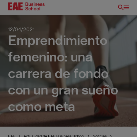
Pasar
al
contenido
principal
12/04/2021
Emprendimiento
femenino: una
carrera de fondo
con un gran sueño
como meta
EAE
Actualidad de EAE Business School
Noticias