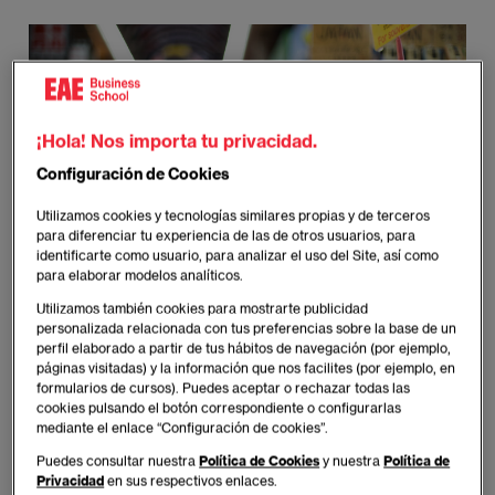
¡Hola! Nos importa tu privacidad.
Configuración de Cookies
Utilizamos cookies y tecnologías similares propias y de terceros
para diferenciar tu experiencia de las de otros usuarios, para
identificarte como usuario, para analizar el uso del Site, así como
para elaborar modelos analíticos.
Utilizamos también cookies para mostrarte publicidad
personalizada relacionada con tus preferencias sobre la base de un
perfil elaborado a partir de tus hábitos de navegación (por ejemplo,
páginas visitadas) y la información que nos facilites (por ejemplo, en
formularios de cursos). Puedes aceptar o rechazar todas las
La industria del cine, con la ayuda de R. Scott y
cookies pulsando el botón correspondiente o configurarlas
mediante el enlace “Configuración de cookies”.
Spielberg, ha contribuido a la creación de un
imaginario en el que los robots suplantan a los
Puedes consultar nuestra
Política de Cookies
y nuestra
Política de
Privacidad
en sus respectivos enlaces.
humanos y terminan por dejarnos fuera de juego.