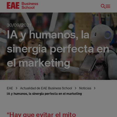
Pasar
al
contenido
principal
30/09/2021
IA y humanos, la
sinergia perfecta en
el marketing
EAE
Actualidad de EAE Business School
Noticias
IA y humanos, la sinergia perfecta en el marketing
“Hay que evitar el mito