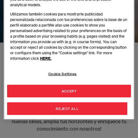
Books and
analytical models.
Utilizamos también cookies para mostrarte publicidad
Chapters
personalizada relacionada con tus preferencias sobre la base de un
perfil elaborado a partWe also use cookies to show you
personalised advertising related to your preferences on the basis of
a profile based on your browsing habits (e.g. pages visited) and the
information you provide us with (e.g. in course forms). You can
accept or reject all cookies by clicking on the corresponding button
EAE
Libros y Capítulos de libros
or configure them using the "Cookie settings" link. For more
information click
HERE.
Cookie Settings
Sumérgete en la lectura y el aprendizaje continuo
con nuestra selección curada de libros y capítulos,
ACCEPT
cuidadosamente elegidos para ofrecerte insights
profundos, perspectivas innovadoras y herramientas
REJECT ALL
prácticas para tu desarrollo profesional. ¡Descubre
nuevas ideas, amplía tus horizontes y enriquece tu
conocimiento con nosotros!