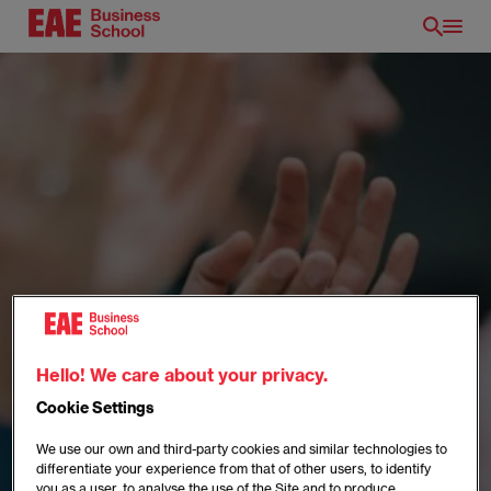
Skip
to
main
content
EN
Hello! We care about your privacy.
Cookie Settings
We use our own and third-party cookies and similar technologies to
differentiate your experience from that of other users, to identify
you as a user, to analyse the use of the Site and to produce