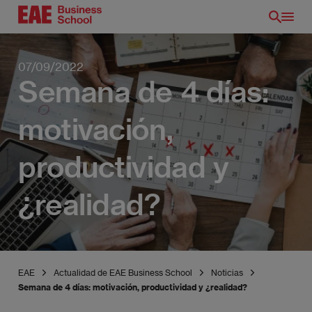
Pasar
al
contenido
principal
07/09/2022
Semana de 4 días:
motivación,
productividad y
¿realidad?
EAE
Actualidad de EAE Business School
Noticias
Semana de 4 días: motivación, productividad y ¿realidad?