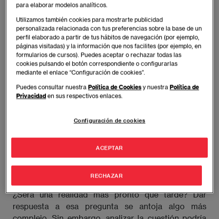
Tal y como rezaba la emblemática canción de Bob
para elaborar modelos analíticos.
Dylan: “los tiempos están cambiando”. Las jornadas
Utilizamos también cookies para mostrarte publicidad
de trabajo ya no se ciñen a cumplir con 40 horas
personalizada relacionada con tus preferencias sobre la base de un
repartidas de lunes a viernes, como dictaron
perfil elaborado a partir de tus hábitos de navegación (por ejemplo,
páginas visitadas) y la información que nos facilites (por ejemplo, en
empresas como Ford Motor Company hace 100
formularios de cursos). Puedes aceptar o rechazar todas las
años. Ahora existen multitud de opciones y una de
cookies pulsando el botón correspondiente o configurarlas
estas alternativas está dando mucho de qué hablar
mediante el enlace “Configuración de cookies”.
desde hace varios meses.
Puedes consultar nuestra
Política de Cookies
y nuestra
Política de
Privacidad
en sus respectivos enlaces.
La jornada laboral de 4 días se está abriendo camino
Configuración de cookies
en España y empieza a resonar con más fuerza.
Algunos países como Bélgica, Islandia o Suecia ya
han probado fórmulas similares, y empresas de
ACEPTAR
Francia, Alemania, Nueva Zelanda o Japón ya
practican esta tendencia.
RECHAZAR
¿Será una realidad más pronto que tarde? Dar
respuesta a esa pregunta se antoja algo más
complejo. Sin embargo, analizar la cuestión podría