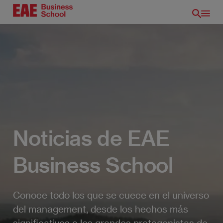
Pasar
al
contenido
principal
Noticias de EAE
Business School
ES
Conoce todo los que se cuece en el universo
del management, desde los hechos más
significativos a los grandes protagonistas de