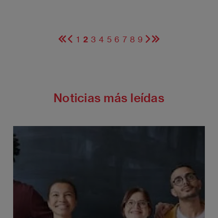
1
2
3
4
5
6
7
8
9
Primera
Página
Página
Página
Página
Página
Página
Página
Página
Página
Página
Siguiente
Última
página
anterior
actual
página
página
Noticias más leídas