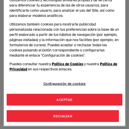
para diferenciar tu experiencia de las de otros usuarios, para
identificarte como usuario, para analizar el uso del Site, así como
para elaborar modelos analíticos.
Utilizamos también cookies para mostrarte publicidad
personalizada relacionada con tus preferencias sobre la base de un
perfil elaborado a partir de tus hábitos de navegación (por ejemplo,
páginas visitadas) y la información que nos facilites (por ejemplo, en
formularios de cursos). Puedes aceptar o rechazar todas las
cookies pulsando el botón correspondiente o configurarlas
mediante el enlace “Configuración de cookies”.
19 de Junio de 2025
Puedes consultar nuestra
Política de Cookies
y nuestra
Política de
Privacidad
en sus respectivos enlaces.
El gasto medio por hijo en los
Configuración de cookies
campamentos de verano representa el
2,5% de presupuesto familiar
ACEPTAR
Noticias
RECHAZAR