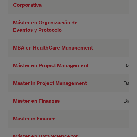
Corporativa
Máster en Organización de
Eventos y Protocolo
MBA en HealthCare Management
Máster en Project Management
Barce
Master in Project Management
Barce
Máster en Finanzas
Barce
Master in Finance
Máster en Data Science for