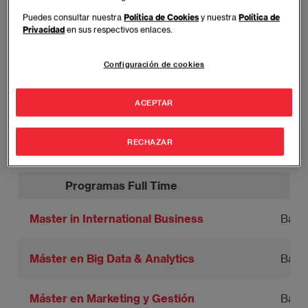
Puedes consultar nuestra
Política de Cookies
y nuestra
Política de
Privacidad
en sus respectivos enlaces.
Presencial
Formato Full Time
Configuración de cookies
Un formato integral y exigente que brinda una
ACEPTAR
experiencia inmersiva y transformadora permitiendo
un aprendizaje continuo, in situ y un crecimiento
RECHAZAR
exponencial.
Programas Full Time
Master in International Business
Barc
Máster en Big Data & Analytics
Barc
Máster en Marketing y Gestión
Barc